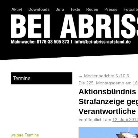
Aktiv!
Downloads
Jura
Texte
Reden
Presse
Fotoal
Bei Abriss Aufstand
←
Medienberichte 6./10.6.
Termine
Die 225. Montagsdemo am 16
Aktionsbündnis
Strafanzeige ge
Verantwortliche
Veröffentlicht am
12. Juni 201
weitere Termine