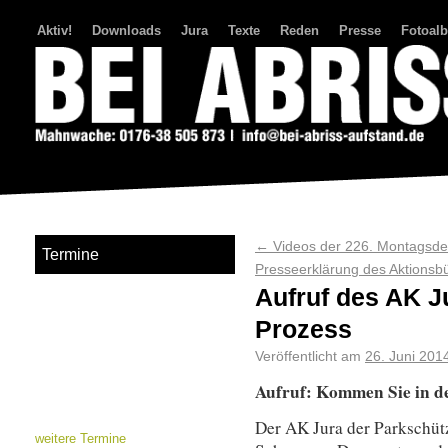
Aktiv!
Downloads
Jura
Texte
Reden
Presse
Fotoal
Bei Abriss Aufstand
←
Videos der 226. Montagsd
Termine
Presseerklärung des Aktions
Aufruf des AK J
Prozess
Veröffentlicht am
26. Juni 201
Aufruf: Kommen Sie in de
Der AK Jura der Parkschütz
weitere Termine