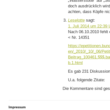
„Wasserstöße“ auf „Stö
doch ausdrücklich wird
achten, dass Köpfe nic
Leselotte
sagt:
1. Juli 2014 um 22:39 
Nach 06.10.2010 fehlt 
< Nr. 14351
https://epetitionen.bun
en/_2010/_10/_06/Peti
Beitrag_100461.$$$.bat
b.1.html
Es gab 231 Diskussion
U.a. folgende Zitate:
Die Kommentare sind ges
Impressum