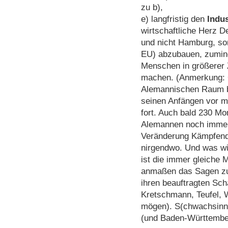
zu b),
e) langfristig den
Indus
wirtschaftliche Herz D
und nicht Hamburg, son
EU) abzubauen, zuminde
Menschen in größerer Z
machen. (Anmerkung: G
Alemannischen Raum be
seinen Anfängen vor m
fort. Auch bald 230 M
Alemannen noch immer 
Veränderung Kämpfende
nirgendwo. Und was wi
ist die immer gleiche M
anmaßen das Sagen zu 
ihren beauftragten Sch
Kretschmann, Teufel, 
mögen). S(chwachsinn)2
(und Baden-Württembe