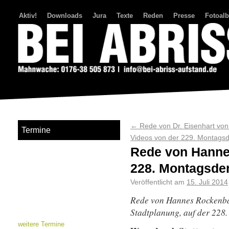
Aktiv!
Downloads
Jura
Texte
Reden
Presse
Fotoal
Bei Abriss Aufstand
←
Rede von Dr. Eisenhart vo
Termine
Videos von der 229. Montag
Rede von Hanne
228. Montagsd
Veröffentlicht am
15. Juli 2014
Rede von Hannes Rockenbau
Stadtplanung, auf der 228
weitere Termine