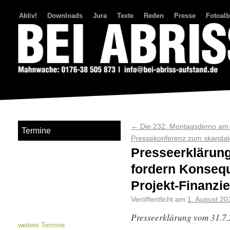
Aktiv!
Downloads
Jura
Texte
Reden
Presse
Fotoal
Bei Abriss Aufstand
←
Die 232. Montagsdemo am 
Termine
Pressekonferenz zum skandal
Presseerklärung
fordern Konsequ
Projekt-Finanzi
Veröffentlicht am
1. August 20
Presseerklärung vom 31.7
weitere Termine