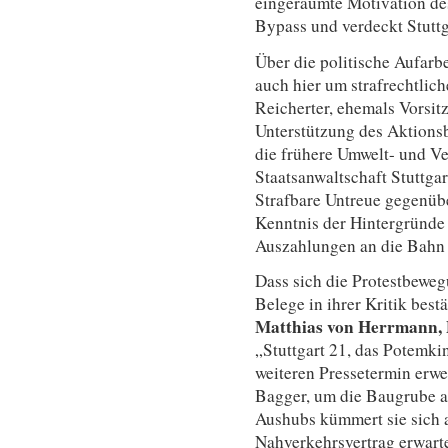
eingeräumte Motivation de
Bypass und verdeckt Stuttg
Über die politische Aufarb
auch hier um strafrechtli
Reicherter, ehemals Vorsit
Unterstützung des Aktions
die frühere Umwelt- und Ve
Staatsanwaltschaft Stuttgar
Strafbare Untreue gegenübe
Kenntnis der Hintergründe
Auszahlungen an die Bahn 
Dass sich die Protestbewe
Belege in ihrer Kritik best
Matthias von Herrmann, 
„Stuttgart 21, das Potemki
weiteren Pressetermin erw
Bagger, um die Baugrube 
Aushubs kümmert sie sich 
Nahverkehrsvertrag erwarte