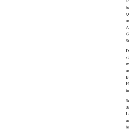
s
b
Q
u
A
G
S
D
s
w
u
B
H
i
S
d
L
u
h