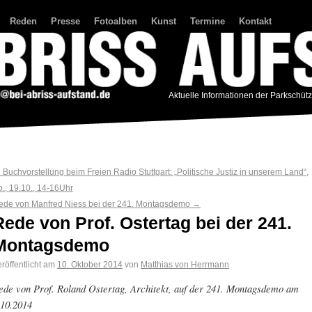
Reden
Presse
Fotoalben
Kunst
Termine
Kontakt
Aktuelle Informationen der Parkschüt
←
Buchvorstellung beim Freien Radio Stuttgart: „Politische Justiz in unserem Land“,
o., 19.10., 14-16Uhr
ede von Manfred Niess bei der 241. Montagsdemo
→
Rede von Prof. Ostertag bei der 241.
Montagsdemo
röffentlicht am
10. Oktober 2014
von
Matthias von Herrmann
ede von Prof. Roland Ostertag, Architekt, auf der 241. Montagsdemo am
.10.2014