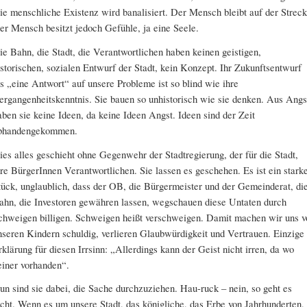
ie menschliche Existenz wird banalisiert. Der Mensch bleibt auf der Streck
er Mensch besitzt jedoch Gefühle, ja eine Seele.
ie Bahn, die Stadt, die Verantwortlichen haben keinen geistigen,
istorischen, sozialen Entwurf der Stadt, kein Konzept. Ihr Zukunftsentwurf
ls „eine Antwort“ auf unsere Probleme ist so blind wie ihre
ergangenheitskenntnis. Sie bauen so unhistorisch wie sie denken. Aus Angs
aben sie keine Ideen, da keine Ideen Angst. Ideen sind der Zeit
bhandengekommen.
ies alles geschieht ohne Gegenwehr der Stadtregierung, der für die Stadt,
hre BürgerInnen Verantwortlichen. Sie lassen es geschehen. Es ist ein stark
tück, unglaublich, dass der OB, die Bürgermeister und der Gemeinderat, di
ahn, die Investoren gewähren lassen, wegschauen diese Untaten durch
chweigen billigen. Schweigen heißt verschweigen. Damit machen wir uns v
nseren Kindern schuldig, verlieren Glaubwürdigkeit und Vertrauen. Einzige
rklärung für diesen Irrsinn: „Allerdings kann der Geist nicht irren, da wo
einer vorhanden“.
un sind sie dabei, die Sache durchzuziehen. Hau-ruck – nein, so geht es
icht. Wenn es um unsere Stadt, das königliche, das Erbe von Jahrhunderten,