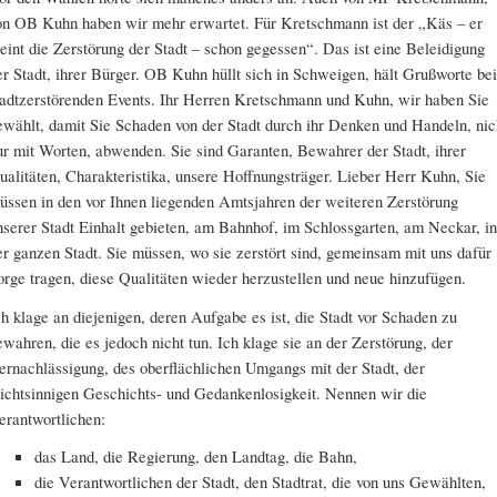
on OB Kuhn haben wir mehr erwartet. Für Kretschmann ist der „Käs – er
eint die Zerstörung der Stadt – schon gegessen“. Das ist eine Beleidigung
er Stadt, ihrer Bürger. OB Kuhn hüllt sich in Schweigen, hält Grußworte bei
tadtzerstörenden Events. Ihr Herren Kretschmann und Kuhn, wir haben Sie
ewählt, damit Sie Schaden von der Stadt durch ihr Denken und Handeln, nic
ur mit Worten, abwenden. Sie sind Garanten, Bewahrer der Stadt, ihrer
ualitäten, Charakteristika, unsere Hoffnungsträger. Lieber Herr Kuhn, Sie
üssen in den vor Ihnen liegenden Amtsjahren der weiteren Zerstörung
nserer Stadt Einhalt gebieten, am Bahnhof, im Schlossgarten, am Neckar, in
er ganzen Stadt. Sie müssen, wo sie zerstört sind, gemeinsam mit uns dafür
orge tragen, diese Qualitäten wieder herzustellen und neue hinzufügen.
ch klage an diejenigen, deren Aufgabe es ist, die Stadt vor Schaden zu
ewahren, die es jedoch nicht tun. Ich klage sie an der Zerstörung, der
ernachlässigung, des oberflächlichen Umgangs mit der Stadt, der
eichtsinnigen Geschichts- und Gedankenlosigkeit. Nennen wir die
erantwortlichen:
das Land, die Regierung, den Landtag, die Bahn,
die Verantwortlichen der Stadt, den Stadtrat, die von uns Gewählten,