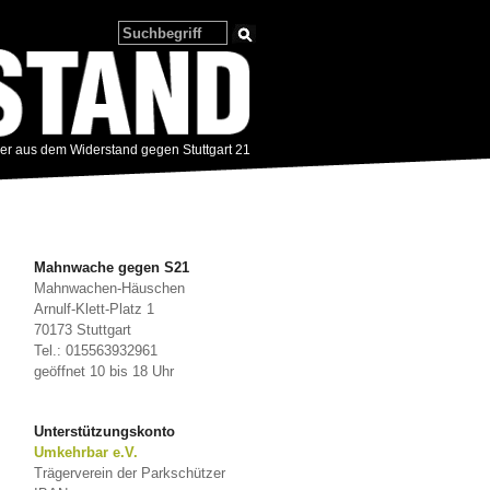
zer aus dem Widerstand gegen Stuttgart 21
Mahnwache gegen S21
Mahnwachen-Häuschen
Arnulf-Klett-Platz 1
70173 Stuttgart
Tel.: 015563932961
geöffnet 10 bis 18 Uhr
Unterstützungskonto
Umkehrbar e.V.
Trägerverein der Parkschützer