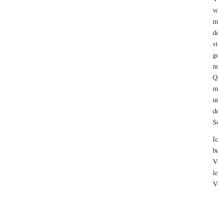
v
m
d
s
g
n
Q
m
u
d
S
I
b
V
l
V