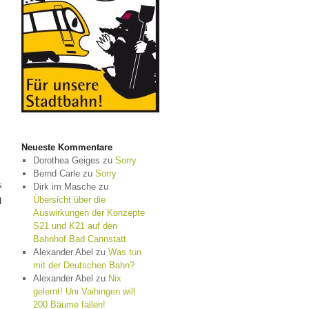
Neueste Kommentare
Dorothea Geiges
zu
Sorry
Bernd Carle
zu
Sorry
s
Dirk im Masche
zu
d
Übersicht über die
Auswirkungen der Konzepte
S21 und K21 auf den
Bahnhof Bad Cannstatt
Alexander Abel
zu
Was tun
mit der Deutschen Bahn?
Alexander Abel
zu
Nix
gelernt! Uni Vaihingen will
200 Bäume fällen!