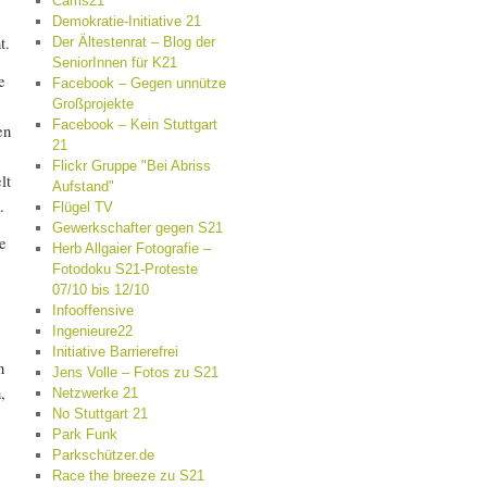
Cams21
Demokratie-Initiative 21
t.
Der Ältestenrat – Blog der
SeniorInnen für K21
e
Facebook – Gegen unnütze
Großprojekte
Facebook – Kein Stuttgart
en
21
Flickr Gruppe "Bei Abriss
lt
Aufstand"
.
Flügel TV
Gewerkschafter gegen S21
e
Herb Allgaier Fotografie –
Fotodoku S21-Proteste
07/10 bis 12/10
Infooffensive
Ingenieure22
Initiative Barrierefrei
n
Jens Volle – Fotos zu S21
,
Netzwerke 21
No Stuttgart 21
Park Funk
Parkschützer.de
Race the breeze zu S21