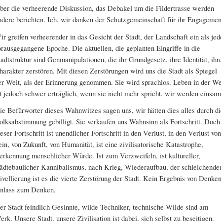
ber die verheerende Diskussion, das Debakel um die Fildertrasse werden
ndere berichten. Ich, wir danken der Schutzgemeinschaft für ihr Engagemen
ir greifen verheerender in das Gesicht der Stadt, der Landschaft ein als jed
orausgegangene Epoche. Die aktuellen, die geplanten Eingriffe in die
tadtstruktur sind Genmanipulationen, die ihr Grundgesetz, ihre Identität, ihr
harakter zerstören. Mit diesen Zerstörungen wird uns die Stadt als Spiegel
er Welt, als der Erinnerung genommen. Sie wird sprachlos. Leben in der We
st jedoch schwer erträglich, wenn sie nicht mehr spricht, wir werden einsam
ie Befürworter dieses Wahnwitzes sagen uns, wir hätten dies alles durch di
olksabstimmung gebilligt. Sie verkaufen uns Wahnsinn als Fortschritt. Doch
ieser Fortschritt ist unendlicher Fortschritt in den Verlust, in den Verlust von
ein, von Zukunft, von Humanität, ist eine zivilisatorische Katastrophe,
erkennung menschlicher Würde. Ist zum Verzweifeln, ist kultureller,
tädtebaulicher Kannibalismus, nach Krieg, Wiederaufbau, der schleichende
ivellierung ist es die vierte Zerstörung der Stadt. Kein Ergebnis von Denken
nlass zum Denken.
er Stadt feindlich Gesinnte, wilde Techniker, technische Wilde sind am
erk. Unsere Stadt, unsere Zivilisation ist dabei, sich selbst zu beseitigen.