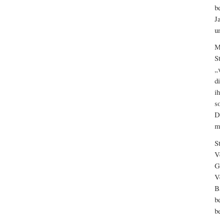
b
J
u
M
S
„
d
i
s
D
m
S
V
G
V
B
b
b