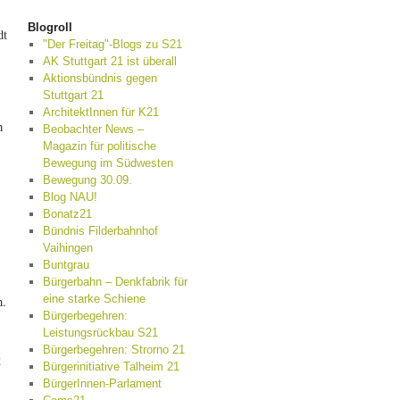
Blogroll
dt
"Der Freitag"-Blogs zu S21
AK Stuttgart 21 ist überall
Aktionsbündnis gegen
Stuttgart 21
ArchitektInnen für K21
h
Beobachter News –
Magazin für politische
Bewegung im Südwesten
Bewegung 30.09.
Blog NAU!
Bonatz21
Bündnis Filderbahnhof
Vaihingen
Buntgrau
Bürgerbahn – Denkfabrik für
eine starke Schiene
n.
Bürgerbegehren:
Leistungsrückbau S21
Bürgerbegehren: Strorno 21
5
Bürgerinitiative Talheim 21
BürgerInnen-Parlament