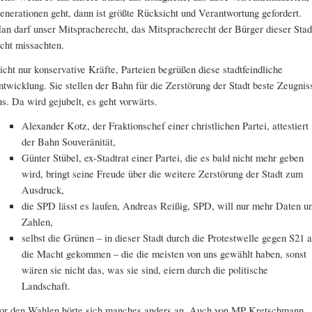
enerationen geht, dann ist größte Rücksicht und Verantwortung gefordert.
an darf unser Mitspracherecht, das Mitspracherecht der Bürger dieser Stad
icht missachten.
icht nur konservative Kräfte, Parteien begrüßen diese stadtfeindliche
ntwicklung. Sie stellen der Bahn für die Zerstörung der Stadt beste Zeugnis
us. Da wird gejubelt, es geht vorwärts.
Alexander Kotz, der Fraktionschef einer christlichen Partei, attestiert
der Bahn Souveränität,
Günter Stübel, ex-Stadtrat einer Partei, die es bald nicht mehr geben
wird, bringt seine Freude über die weitere Zerstörung der Stadt zum
Ausdruck,
die SPD lässt es laufen, Andreas Reißig, SPD, will nur mehr Daten u
Zahlen,
selbst die Grünen – in dieser Stadt durch die Protestwelle gegen S21 
die Macht gekommen – die die meisten von uns gewählt haben, sonst
wären sie nicht das, was sie sind, eiern durch die politische
Landschaft.
or den Wahlen hörte sich manches anders an. Auch von MP Kretschmann,