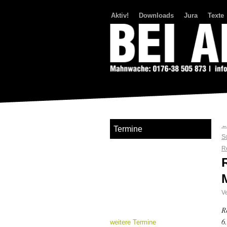
Aktiv!
Downloads
Jura
Texte
Bei Abriss Aufstand
Termine
S
R
Ve
R
6
weitere Termine