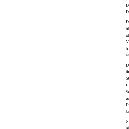
D
D
D
h
a
V
h
a
D
i
S
B
S
u
E
k
N
n