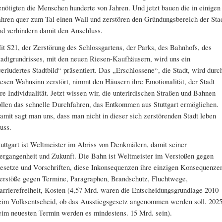
enötigten die Menschen hunderte von Jahren. Und jetzt bauen die in einigen
ahren quer zum Tal einen Wall und zerstören den Gründungsbereich der Sta
nd verhindern damit den Anschluss.
it S21, der Zerstörung des Schlossgartens, der Parks, des Bahnhofs, des
tadtgrundrisses, mit den neuen Riesen-Kaufhäusern, wird uns ein
verludertes Stadtbild“ präsentiert. Das „Erschlossene“, die Stadt, wird durc
iesen Wahnsinn zerstört, nimmt den Häusern ihre Emotionalität, der Stadt
hre Individualität. Jetzt wissen wir, die unterirdischen Straßen und Bahnen
ollen das schnelle Durchfahren, das Entkommen aus Stuttgart ermöglichen.
amit sagt man uns, dass man nicht in dieser sich zerstörenden Stadt leben
uss.
tuttgart ist Weltmeister im Abriss von Denkmälern, damit seiner
ergangenheit und Zukunft. Die Bahn ist Weltmeister im Verstoßen gegen
esetze und Vorschriften, diese Inkonsequenzen ihre einzigen Konsequenze
erstöße gegen Termine, Paragraphen, Brandschutz, Fluchtwege,
arrierefreiheit, Kosten (4,57 Mrd. waren die Entscheidungsgrundlage 2010
eim Volksentscheid, ob das Ausstiegsgesetz angenommen werden soll. 202
eim neuesten Termin werden es mindestens. 15 Mrd. sein).