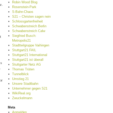
Robin Wood Blog
e.
Rosenstein-Park
S-Bahn-Chaos
S21 – Christen sagen nein
Schlossgartenfreiheit
Schwabenstreich Berlin
Schwabenstreich Calw
t
Siegfried Busch:
Metropolis21
Stadtteilgruppe Vaihingen
Stuttgart21 FAIL
Stuttgart21 International
Stuttgart21 ist überall
es
Stuttgarter Netz AG
e
Thomas Trüten
Tunnelblick
Umstieg 21
or
Unsere Stadtbahn
Unternehmer gegen S21
WikiReal.org
Zwuckelmann
Meta
Anmelden