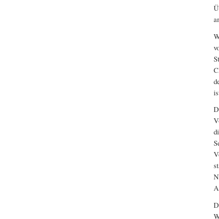
Ü
a
W
v
S
C
d
i
D
V
d
S
V
s
N
A
D
W