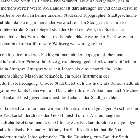
chätzen die Stadt als Lebens- und Wohnort, als ein Stadtgebilde, das in
emerkenswerter Weise von Landschaft durchdrungen ist und charaktervolle
uartiere besitzt. In keiner anderen Stadt sind Topographie, Stadtgeschichte
nd Identität so eng miteinander verwachsen. Im Stadtgrundriss, in der
rchitektur der Stadt spiegelt sich der Geist der Welt, der Stadt, sind
edächtnis, das Vermächtnis, die Persönlichkeitswerte der Stadt verwahrt.
tadtarchitektur ist für unsere Weltvergewisserung zentral.
och in keiner anderen Stadt geht man mit dem topographischen und
tädtebaulichen Erbe so fahrlässig, nachlässig, gedankenlos und sträflich um
ie in Stuttgart. Stuttgart wird seit Jahren als eine unwirtliche, kalte,
nmenschliche Maschine behandelt, ein pures Instrument der
edürfnisbefriedigung. Unsere Stadt bietet sich uns heute als Röhrenstadt, al
ydrierwerk, als Unterwelt an. Das Unterirdische, Ankommen und Abschie
m Bunker 21, ist gegen den Geist des Lebens, der Stadt gerichtet.
eit tausend Jahre träumen wir vom klimatischen und geistigen Anschluss an
as Neckartal, durch das der Geist braust. Für die Ausräumung der
andschaftsschüssel und deren Öffnung zum Neckar, durch die die geistige
nd klimatische Be- und Entlüftung der Stadt stattfindet, hat die Natur
underttausende Jahre gebraucht. Für die Gründung, zum Bau der Stadt