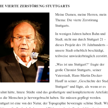
IE VIERTE ZERSTÖRUNG STUTTGARTS
Meine Damen, meine Herren, mein
Thema: Die vierte Zerstörung
Stuttgarts.
In wenigen Jahren haben Bahn und
Stadt, nicht nur durch Stuttgart 21 –
dieses Projekt des 19. Jahrhunderts –
unsere Stadt erheblich beschädigt,
teilweise unwiederbringlich zerstört.
„Was ist uns Stuttgart?“ fragte der
große Chronist Stuttgarts, seiner
Vaterstadt, Hans-Martin Decker-
Hauff in seiner „Geschichte der Stad
Stuttgart“ und fügte, als wenn er es
eahnt hätte, hinzu: Städte sind das großartigste und komplizierteste Artefakt
as die Menschen je hervorgebracht haben. Sie müssen gepflegt werden.
tuttgart ist eine von der Natur, der Topographie bevorzugte schöne Stadt. Wi