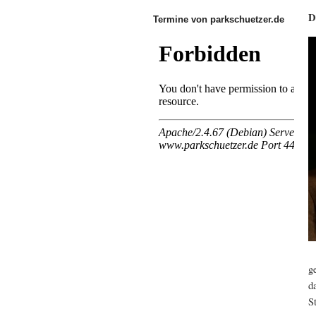
D
Termine von parkschuetzer.de
g
d
S