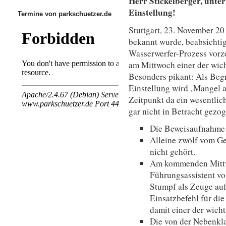
Herr Stickelberger, unter
Einstellung!
Termine von parkschuetzer.de
Stuttgart, 23. November 2
bekannt wurde, beabsichtig
Wasserwerfer-Prozess vorz
am Mittwoch einer der wich
Besonders pikant: Als Begr
Einstellung wird ‚Mangel 
Zeitpunkt da ein wesentlic
gar nicht in Betracht gezo
Die Beweisaufnahme 
Alleine zwölf vom G
nicht gehört.
Am kommenden Mittwo
Führungsassistent vo
Stumpf als Zeuge auft
Einsatzbefehl für di
damit einer der wich
Die von der Nebenkl