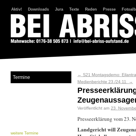
Aktiv!
Downloads
Jura
Texte
Reden
Presse
Fotoal
Bei Abriss Aufstand
←
S21 Montagsdemo: Eilantr
Termine
Medienberichte 23./24.11.
→
Presseerklärung
Zeugenaussagen
Veröffentlicht am
23. Novembe
Presseerklärung vom 23. 
Landgericht will Zeugen
weitere Termine