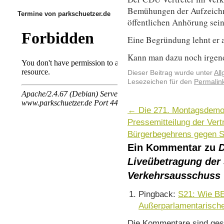
Bemühungen der Aufzeichn
Termine von parkschuetzer.de
öffentlichen Anhörung sein
Eine Begründung lehnt er 
Kann man dazu noch irgen
Dieser Beitrag wurde unter
Al
Lesezeichen für den
Permalin
←
Die 271. Montagsdemo
Pressemitteilung der Vert
Bürgerbegehrens gegen 
Ein Kommentar zu
D
Liveübetragung der
Verkehrsausschuss
Pingback:
S21: Wie BE
Außerparlamentarische
Die Kommentare sind ges