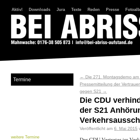
Aktiv!
Downloads
Jura
Texte
Reden
Presse
Fotoal
Bei Abriss Aufstand
←
Die 271. Montagsdemo am 
Termine
Pressemitteilung der Vertrau
gegen S21
→
Die CDU verhind
der S21 Anhöru
Verkehrsaussc
Veröffentlicht am
6. Mai 2015
weitere Termine
Der CDU Vertreter im Verk