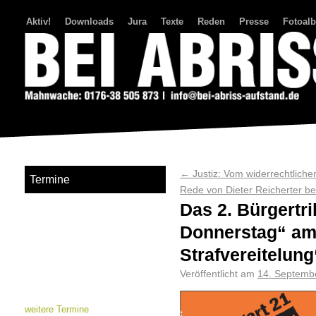
Aktiv!
Downloads
Jura
Texte
Reden
Presse
Fotoal
Bei Abriss Aufstand
←
Justiz: Vom widerrechtliche
Termine
Rede von Dieter Reicherter 
Das 2. Bürgertr
Donnerstag“ am 
Strafvereitelung
Veröffentlicht am
14. Septemb
weitere Termine