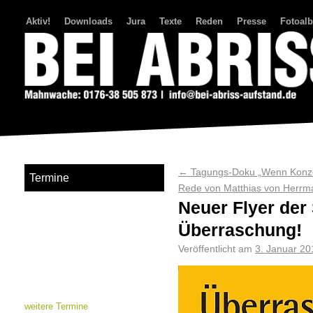
Aktiv!
Downloads
Jura
Texte
Reden
Presse
Fotoal
Bei Abriss Aufstand
←
Tagungs-Doku „Wenn Konze
Termine
Rede von Matthias von Herrm
Neuer Flyer de
Überraschung!
Veröffentlicht am
3. Januar 20
weitere Termine