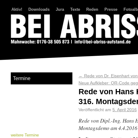
Aktiv!
Downloads
Jura
Texte
Reden
Presse
Fotoal
Bei Abriss Aufstand
←
Rede von Dr. Eisenhart vo
Termine
Neue Aufkleber: QR-Code ge
Rede von Hans 
316. Montagsd
Veröffentlicht am
5. April 2016
Rede von Dipl.-Ing. Hans 
Montagsdemo am 4.4.2016
weitere Termine