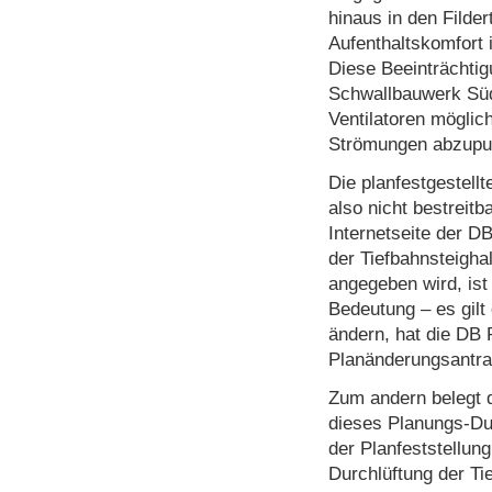
hinaus in den Filde
Aufenthaltskomfort 
Diese Beeinträchtigu
Schwallbauwerk Süd
Ventilatoren möglic
Strömungen abzupuf
Die planfestgestellt
also nicht bestreitb
Internetseite der D
der Tiefbahnsteighal
angegeben wird, ist
Bedeutung – es gilt
ändern, hat die DB
Planänderungsantrag
Zum andern belegt 
dieses Planungs-Du
der Planfeststellun
Durchlüftung der Ti