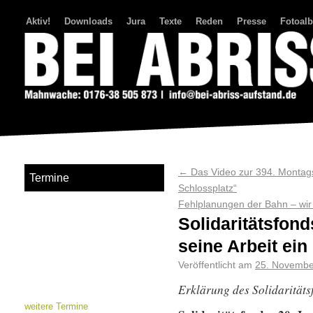
Aktiv!
Downloads
Jura
Texte
Reden
Presse
Fotoal
Bei Abriss Aufstand
←
Das Video zur 394. Montag
Termine
Schlossplatz“
Fehlplanungen der Bahn – wir 
Solidaritätsfond
seine Arbeit ein
Veröffentlicht am
25. Novembe
Erklärung des Solidarität
weitere Termine