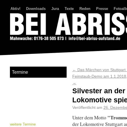
Aktiv!
Downloads
Jura
Texte
Reden
Presse
Fotoal
Bei Abriss Aufstand
←
Das Märchen von Stuttgart
Termine
Feinstaub-Demo am 1.1.2018,
→
Silvester an de
Lokomotive spie
Veröffentlicht am
26. Dezembe
"Trommel
Unter dem Motto
der Lokomotive Stuttgart a
weitere Termine