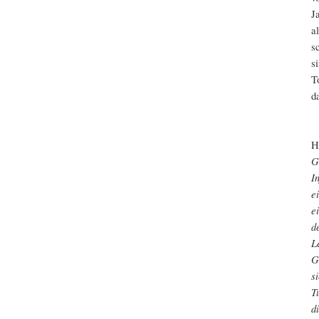
J
a
s
s
T
d
H
G
I
e
e
d
L
G
s
T
d