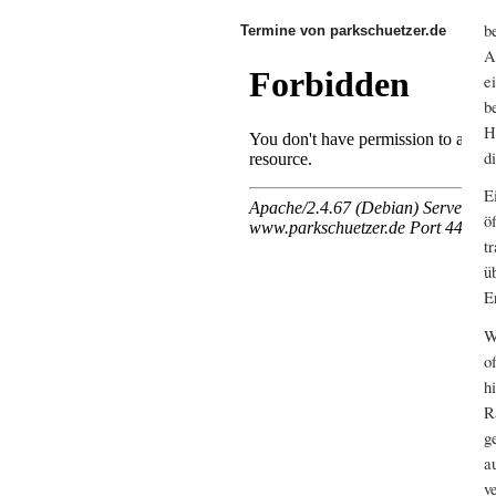
b
Termine von parkschuetzer.de
A
e
b
H
d
E
ö
t
ü
E
W
o
h
R
g
a
v