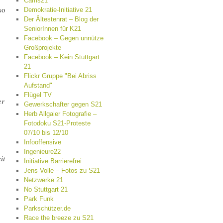
Cams21
so
Demokratie-Initiative 21
Der Ältestenrat – Blog der
SeniorInnen für K21
Facebook – Gegen unnütze
Großprojekte
Facebook – Kein Stuttgart
21
Flickr Gruppe "Bei Abriss
Aufstand"
Flügel TV
er
Gewerkschafter gegen S21
Herb Allgaier Fotografie –
Fotodoku S21-Proteste
07/10 bis 12/10
Infooffensive
Ingenieure22
it
Initiative Barrierefrei
Jens Volle – Fotos zu S21
Netzwerke 21
No Stuttgart 21
Park Funk
Parkschützer.de
Race the breeze zu S21