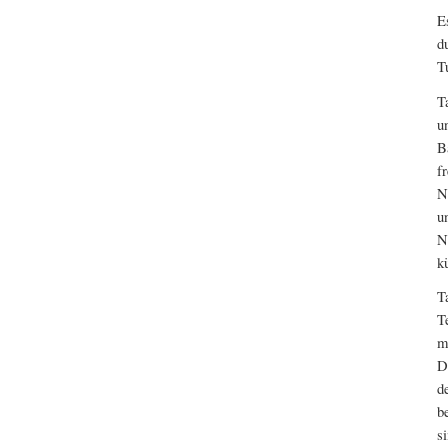
E
d
T
T
u
B
f
N
u
N
k
T
T
m
D
d
b
s