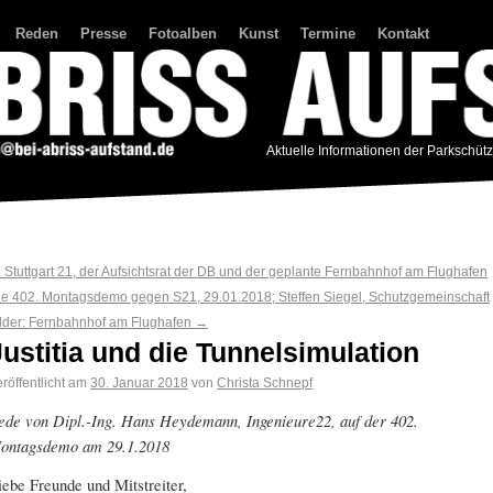
Reden
Presse
Fotoalben
Kunst
Termine
Kontakt
Aktuelle Informationen der Parkschüt
←
Stuttgart 21, der Aufsichtsrat der DB und der geplante Fernbahnhof am Flughafen
ie 402. Montagsdemo gegen S21, 29.01.2018; Steffen Siegel, Schutzgemeinschaft
ilder: Fernbahnhof am Flughafen
→
Justitia und die Tunnelsimulation
röffentlicht am
30. Januar 2018
von
Christa Schnepf
ede von
Dipl.-Ing. Hans Heydemann,
Ingenieure22, auf der 402.
ontagsdemo am 29.1.2018
iebe Freunde und Mitstreiter,