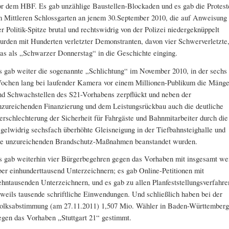
or dem HBF. Es gab unzählige Baustellen-Blockaden und es gab die Protest
m Mittleren Schlossgarten an jenem 30.September 2010, die auf Anweisung
er Politik-Spitze brutal und rechtswidrig von der Polizei niedergeknüppelt
urden mit Hunderten verletzter Demonstranten, davon vier Schwerverletzte
as als „Schwarzer Donnerstag“ in die Geschichte einging.
s gab weiter die sogenannte „Schlichtung“ im November 2010, in der sechs
ochen lang bei laufender Kamera vor einem Millionen-Publikum die Mänge
nd Schwachstellen des S21-Vorhabens zerpflückt und neben der
nzureichenden Finanzierung und dem Leistungsrückbau auch die deutliche
erschlechterung der Sicherheit für Fahrgäste und Bahnmitarbeiter durch die
egelwidrig sechsfach überhöhte Gleisneigung in der Tiefbahnsteighalle und
ie unzureichenden Brandschutz-Maßnahmen beanstandet wurden.
s gab weiterhin vier Bürgerbegehren gegen das Vorhaben mit insgesamt we
ber einhunderttausend Unterzeichnern; es gab Online-Petitionen mit
ehntausenden Unterzeichnern, und es gab zu allen Planfeststellungsverfahre
eweils tausende schriftliche Einwendungen. Und schließlich haben bei der
olksabstimmung (am 27.11.2011) 1,507 Mio. Wähler in Baden-Württemberg
egen das Vorhaben „Stuttgart 21“ gestimmt.