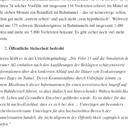
ahren 74 solcher Vorfälle mit insgesamt 116 Verletzten erfasst; im Mittel al
lle sieben Monate ein Brandfall im Bahntunnel – das ist keineswegs selten,
chon gar nicht „extrem selten“ und auch nicht „rein hypothetisch“. Weltweit
ind uns 175 schwere Brandereignisse in Bahntunneln mit insgesamt 1.480
oten und mehr als 5.800 Verletzten bekannt. Es gibt sicher noch viel mehr
avon.
Öffentliche Sicherheit bedroht
ierzu heißt es in der Urteilsbegründung: „
Die Folie 11 und die Simulation d
runer AG enthalten nach den Ausführungen der Beklagten schützenswerte
nformationen über den konkreten Ablauf und die Dauer von Evakuierungen
ines Zuges im Tunnel. Deren Kenntnisnahme durch Unbefugte könnte zu
inem Missbrauch dieser Informationen für einen terroristischen Angriff auf
en Bahnbetrieb führen, so dass dadurch mit hinreichender Wahrscheinlichke
eib, Leben und Gesundheit Einzelner gefährdet würde. Es ist daher für das
ericht nachvollziehbar, dass es sich bei den … Unterlagen um besonders
icherheitsrelevante Unterlagen für den hochsensiblen Bereich der
unnelsituation handelt, die nicht allgemein der Öffentlichkeit zugänglich sein
ürfen
.“