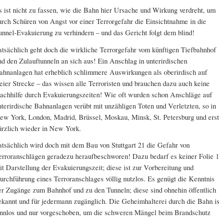
s ist nicht zu fassen, wie die Bahn hier Ursache und Wirkung verdreht, um
urch Schüren von Angst vor einer Terrorgefahr die Einsichtnahme in die
unnel-Evakuierung zu verhindern – und das Gericht folgt dem blind!
atsächlich geht doch die wirkliche Terrorgefahr vom künftigen Tiefbahnhof
nd den Zulauftunneln an sich aus! Ein Anschlag in unterirdischen
ahnanlagen hat erheblich schlimmere Auswirkungen als oberirdisch auf
reier Strecke – das wissen alle Terroristen und brauchen dazu auch keine
achhilfe durch Evakuierungszeiten! Wie oft wurden schon Anschläge auf
nterirdische Bahnanlagen verübt mit unzähligen Toten und Verletzten, so in
ew York, London, Madrid, Brüssel, Moskau, Minsk, St. Petersburg und erst
ürzlich wieder in New York.
atsächlich wird doch mit dem Bau von Stuttgart 21 die Gefahr von
erroranschlägen geradezu heraufbeschworen! Dazu bedarf es keiner Folie 
it Darstellung der Evakuierungszeit; diese ist zur Vorbereitung und
urchführung eines Terroranschlages völlig nutzlos. Es genügt die Kenntnis
er Zugänge zum Bahnhof und zu den Tunneln; diese sind ohnehin öffentlich
ekannt und für jedermann zugänglich. Die Geheimhalterei durch die Bahn is
innlos und nur vorgeschoben, um die schweren Mängel beim Brandschutz