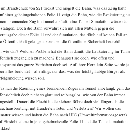
eim Brandschutz von S21 trickst und mogelt die Bahn, was das Zeug hält!
uf einer geheimgehaltenen Folie 11 zeigt die Bahn, wie die Evakuierung au
inem brennenden Zug im Tunnel abläuft; eine Tunnel-Simulation würde das
estätigen. Doch die Bahn verwahrt sich mit allen Mitteln gegen die
erausgabe dieser Folie 11 und der Simulation; das dürfe auf keinen Fall an
ie Öffentlichkeit gelangen, sonst sei die öffentliche Sicherheit bedroht!
i, wie das? Welches Problem hat die Bahn damit, die Evakuierung im Tunne
ffentlich zugänglich zu machen? Behauptet sie doch, wie offen und
ransparent das ganze Vorhaben doch sei. Auf ihrer Herzilein-Seite werde ja
ber alles berichtet – allerdings nur das, was der leichtgläubige Bürger als
rfolgsmeldung wissen soll.
as nun die Räumung eines brennenden Zuges im Tunnel anbelangt, geht da
ffensichtlich doch nicht so glatt und reibungslos, wie von der Bahn immer
ingestellt. Dauert die Flucht in die sichere Röhre doch viel länger als die
auchausbreitung, mit Hunderten Toten und Verletzten? Wir wollen das
enauer wissen und haben die Bahn nach UIG (Umweltinformationsgesetz)
uf Einsichtnahme in jene geheimnisvolle Folie 11 und die Tunnelsimulation
erklagt.