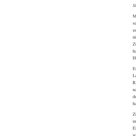
S
M
s
a
n
Z
h
H
E
L
R
n
d
h
Z
u
E
v