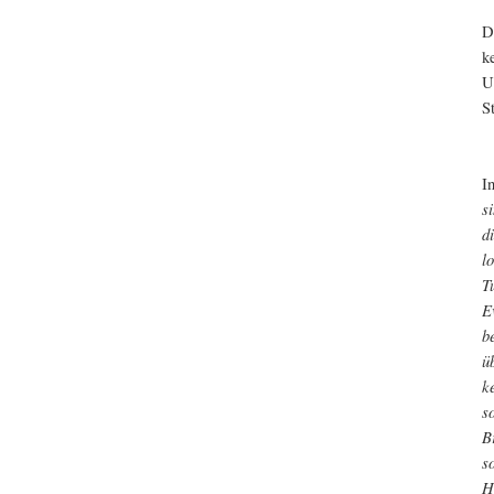
D
k
U
S
I
s
d
l
T
E
b
ü
k
s
B
s
H