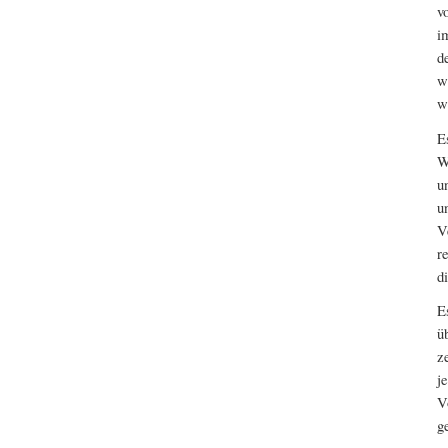
v
i
d
w
w
E
W
u
u
V
r
d
E
ü
z
j
V
g