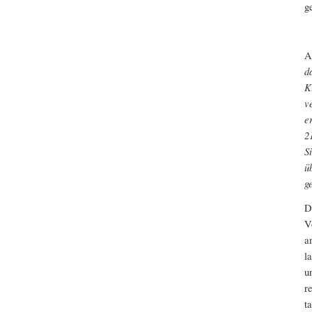
g
A
d
K
v
e
2
S
ü
g
D
V
a
l
u
r
t