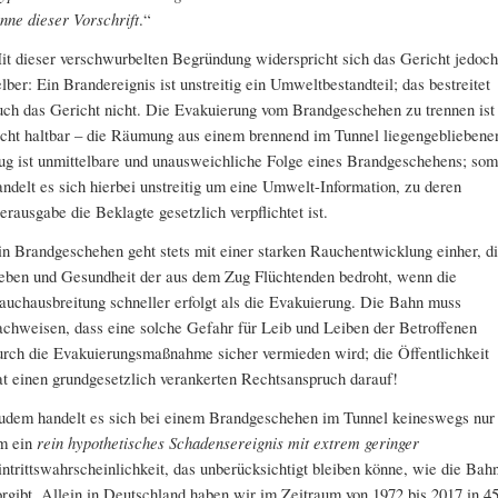
inne dieser Vorschrift
.“
it dieser verschwurbelten Begründung widerspricht sich das Gericht jedoch
elber: Ein Brandereignis ist unstreitig ein Umweltbestandteil; das bestreitet
uch das Gericht nicht. Die Evakuierung vom Brandgeschehen zu trennen ist
icht haltbar – die Räumung aus einem brennend im Tunnel liegengebliebene
ug ist unmittelbare und unausweichliche Folge eines Brandgeschehens; som
andelt es sich hierbei unstreitig um eine Umwelt-Information, zu deren
erausgabe die Beklagte gesetzlich verpflichtet ist.
in Brandgeschehen geht stets mit einer starken Rauchentwicklung einher, d
eben und Gesundheit der aus dem Zug Flüchtenden bedroht, wenn die
auchausbreitung schneller erfolgt als die Evakuierung. Die Bahn muss
achweisen, dass eine solche Gefahr für Leib und Leiben der Betroffenen
urch die Evakuierungsmaßnahme sicher vermieden wird; die Öffentlichkeit
at einen grundgesetzlich verankerten Rechtsanspruch darauf!
udem handelt es sich bei einem Brandgeschehen im Tunnel keineswegs nur
m ein
rein hypothetisches Schadensereignis mit extrem geringer
intrittswahrscheinlichkeit, das unberücksichtigt bleiben könne, wie die Bah
orgibt. Allein in Deutschland haben wir im Zeitraum von 1972 bis 2017 in 4