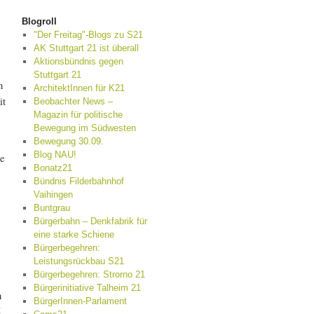
Blogroll
"Der Freitag"-Blogs zu S21
AK Stuttgart 21 ist überall
Aktionsbündnis gegen
Stuttgart 21
n
ArchitektInnen für K21
it
Beobachter News –
Magazin für politische
Bewegung im Südwesten
Bewegung 30.09.
Blog NAU!
ie
Bonatz21
Bündnis Filderbahnhof
Vaihingen
Buntgrau
Bürgerbahn – Denkfabrik für
eine starke Schiene
Bürgerbegehren:
Leistungsrückbau S21
Bürgerbegehren: Strorno 21
Bürgerinitiative Talheim 21
n
BürgerInnen-Parlament
5