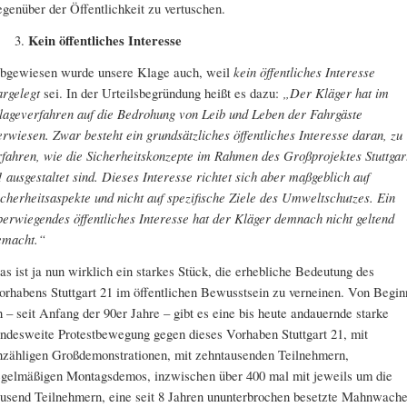
egenüber der Öffentlichkeit zu vertuschen.
Kein öffentliches Interesse
bgewiesen wurde unsere Klage auch, weil
kein öffentliches Interesse
argelegt
sei. In der Urteilsbegründung heißt es dazu:
„Der Kläger hat im
lageverfahren auf die Bedrohung von Leib und Leben der Fahrgäste
erwiesen. Zwar besteht ein grundsätzliches öffentliches Interesse daran, zu
rfahren, wie die Sicherheitskonzepte im Rahmen des Großprojektes Stuttgar
1 ausgestaltet sind. Dieses Interesse richtet sich aber maßgeblich auf
icherheitsaspekte und nicht auf spezifische Ziele des Umweltschutzes. Ein
berwiegendes öffentliches Interesse hat der Kläger demnach nicht geltend
emacht.“
as ist ja nun wirklich ein starkes Stück, die erhebliche Bedeutung des
orhabens Stuttgart 21 im öffentlichen Bewusstsein zu verneinen. Von Begin
n – seit Anfang der 90er Jahre – gibt es eine bis heute andauernde starke
andesweite Protestbewegung gegen dieses Vorhaben Stuttgart 21, mit
nzähligen Großdemonstrationen, mit zehntausenden Teilnehmern,
egelmäßigen Montagsdemos, inzwischen über 400 mal mit jeweils um die
ausend Teilnehmern, eine seit 8 Jahren ununterbrochen besetzte Mahnwach