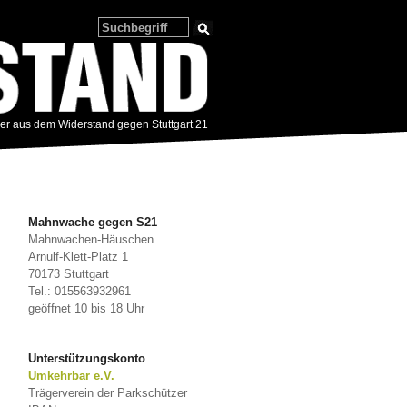
zer aus dem Widerstand gegen Stuttgart 21
Mahnwache gegen S21
Mahnwachen-Häuschen
Arnulf-Klett-Platz 1
70173 Stuttgart
Tel.: 015563932961
geöffnet 10 bis 18 Uhr
Unterstützungskonto
Umkehrbar e.V.
Trägerverein der Parkschützer