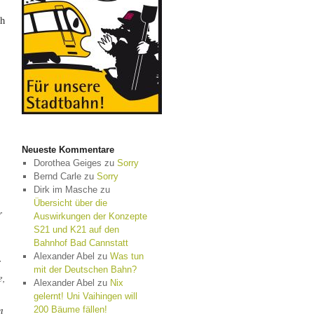
ch
Neueste Kommentare
Dorothea Geiges
zu
Sorry
Bernd Carle
zu
Sorry
Dirk im Masche
zu
Übersicht über die
r
Auswirkungen der Konzepte
S21 und K21 auf den
Bahnhof Bad Cannstatt
Alexander Abel
zu
Was tun
r
mit der Deutschen Bahn?
e,
Alexander Abel
zu
Nix
gelernt! Uni Vaihingen will
m
200 Bäume fällen!