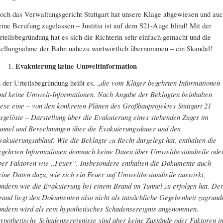
och das Verwaltungsgericht Stuttgart hat unsere Klage abgewiesen und au
eine Berufung zugelassen – Justitia ist auf dem S21-Auge blind! Mit der
rteilsbegründung hat es sich die Richterin sehr einfach gemacht und die
tellungnahme der Bahn nahezu wortwörtlich übernommen – ein Skandal!
Evakuierung keine Umweltinformation
n der Urteilsbegründung heißt es, „
die vom Kläger begehrten Informationen
ind keine Umwelt-Informationen. Nach Angabe der Beklagten beinhalten
iese eine – von den konkreten Plänen des Großbauprojektes Stuttgart 21
osgelöste – Darstellung über die Evakuierung eines stehenden Zuges im
unnel und Berechnungen über die Evakuierungsdauer und den
vakuierungsablauf. Wie die Beklagte zu Recht dargelegt hat, enthalten die
egehrten Informationen demnach keine Daten über Umweltbestandteile ode
ber Faktoren wie „Feuer“. Insbesondere enthalten die Dokumente auch
eine Daten dazu, wie sich ein Feuer auf Umweltbestandteile auswirkt,
ondern wie die Evakuierung bei einem Brand im Tunnel zu erfolgen hat. De
rand liegt den Dokumenten also nicht als tatsächliche Gegebenheit zugrund
ondern wird als rein hypothetisches Schadensereignis angenommen.
ypothetische Schadensereignisse sind aber keine Zustände oder Faktoren i