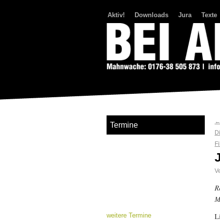
Aktiv!
Downloads
Jura
Texte
Bei Abriss Aufstand
Termine
D
F
Ve
R
M
L
weitere Termine