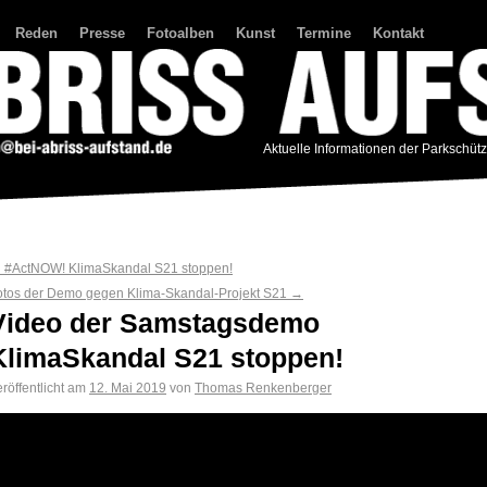
Reden
Presse
Fotoalben
Kunst
Termine
Kontakt
Aktuelle Informationen der Parkschüt
←
#ActNOW! KlimaSkandal S21 stoppen!
otos der Demo gegen Klima-Skandal-Projekt S21
→
Video der Samstagsdemo
KlimaSkandal S21 stoppen!
röffentlicht am
12. Mai 2019
von
Thomas Renkenberger