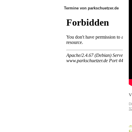
Termine von parkschuetzer.de
V
D
S
F