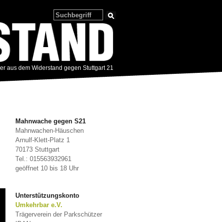
zer aus dem Widerstand gegen Stuttgart 21
Mahnwache gegen S21
Mahnwachen-Häuschen
Arnulf-Klett-Platz 1
70173 Stuttgart
Tel.: 015563932961
geöffnet 10 bis 18 Uhr
Unterstützungskonto
Umkehrbar e.V.
Trägerverein der Parkschützer