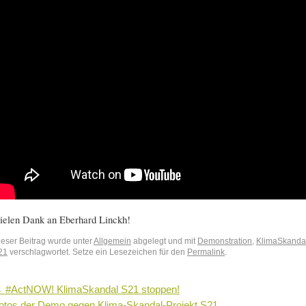
ielen Dank an Eberhard Linckh!
ieser Beitrag wurde unter
Allgemein
abgelegt und mit
Demonstration
,
KlimaSkanda
21
verschlagwortet. Setze ein Lesezeichen für den
Permalink
.
←
#ActNOW! KlimaSkandal S21 stoppen!
otos der Demo gegen Klima-Skandal-Projekt S21
→