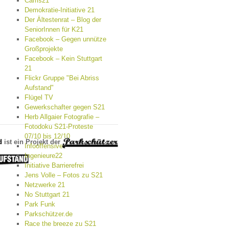
Cams21
Demokratie-Initiative 21
Der Ältestenrat – Blog der
SeniorInnen für K21
Facebook – Gegen unnütze
Großprojekte
Facebook – Kein Stuttgart
21
Flickr Gruppe "Bei Abriss
Aufstand"
Flügel TV
Gewerkschafter gegen S21
Herb Allgaier Fotografie –
Fotodoku S21-Proteste
07/10 bis 12/10
d
ist ein Projekt der
Infooffensive
Ingenieure22
Initiative Barrierefrei
Jens Volle – Fotos zu S21
Netzwerke 21
No Stuttgart 21
Park Funk
Parkschützer.de
Race the breeze zu S21