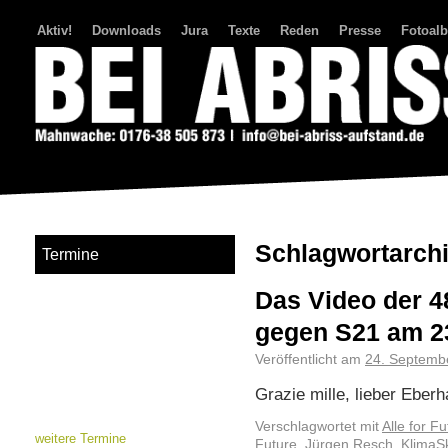
Aktiv!
Downloads
Jura
Texte
Reden
Presse
Fotoal
Bei Abriss Aufstand
Schlagwortarch
Termine
Das Video der 
gegen S21 am 2
Veröffentlicht am
24. Septemb
Grazie mille, lieber Eberh
Verschlagwortet mit
Alle for Fu
weitere Termine
Future
,
Jürgen Resch
,
KlimaS