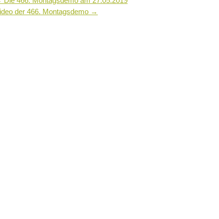
←
Die 466. Montagsdemo am 27.05.2019
ideo der 466. Montagsdemo
→