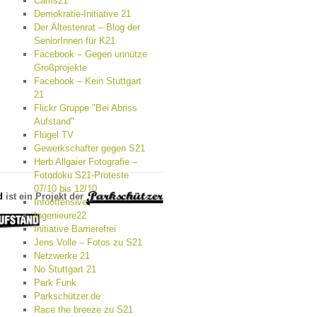
Cams21
Demokratie-Initiative 21
Der Ältestenrat – Blog der
SeniorInnen für K21
Facebook – Gegen unnütze
Großprojekte
Facebook – Kein Stuttgart
21
Flickr Gruppe "Bei Abriss
Aufstand"
Flügel TV
Gewerkschafter gegen S21
Herb Allgaier Fotografie –
Fotodoku S21-Proteste
07/10 bis 12/10
d
ist ein Projekt der
Infooffensive
Ingenieure22
Initiative Barrierefrei
Jens Volle – Fotos zu S21
Netzwerke 21
No Stuttgart 21
Park Funk
Parkschützer.de
Race the breeze zu S21