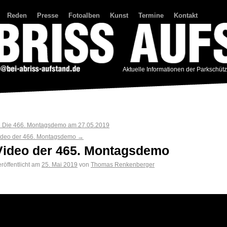
Reden
Presse
Fotoalben
Kunst
Termine
Kontakt
Aktuelle Informationen der Parkschüt
←
Die 466. Montagsdemo am 27.05.2019
ideo der 466. Montagsdemo
→
Video der 465. Montagsdemo
röffentlicht am
25. Mai 2019
von
Thomas Renkenberger