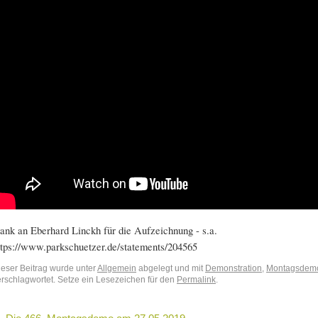
ank an Eberhard Linckh für die Aufzeichnung - s.a.
ttps://www.parkschuetzer.de/statements/204565
ieser Beitrag wurde unter
Allgemein
abgelegt und mit
Demonstration
,
Montagsdem
erschlagwortet. Setze ein Lesezeichen für den
Permalink
.