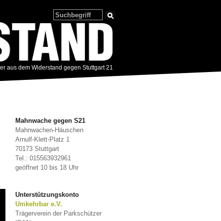
zer aus dem Widerstand gegen Stuttgart 21
Mahnwache gegen S21
Mahnwachen-Häuschen
Arnulf-Klett-Platz 1
70173 Stuttgart
Tel.: 015563932961
geöffnet 10 bis 18 Uhr
Unterstützungskonto
Umkehrbar e.V.
Trägerverein der Parkschützer