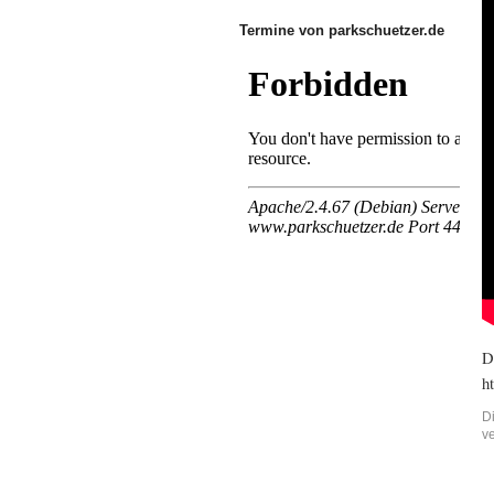
Termine von parkschuetzer.de
D
h
D
v