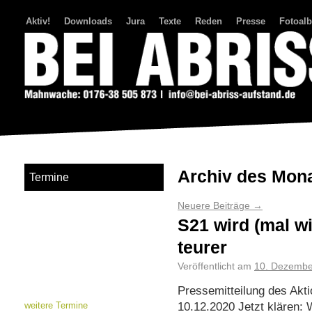
Aktiv!
Downloads
Jura
Texte
Reden
Presse
Fotoal
Bei Abriss Aufstand
Archiv des Mon
Termine
Neuere Beiträge
→
S21 wird (mal wi
teurer
Veröffentlicht am
10. Dezembe
Pressemitteilung des Ak
10.12.2020 Jetzt klären: 
weitere Termine