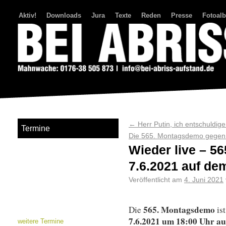
Aktiv!
Downloads
Jura
Texte
Reden
Presse
Fotoal
Bei Abriss Aufstand
←
Herr Putin, ich entschuldige
Termine
Die 565. Montagsdemo gegen 
Wieder live – 
7.6.2021 auf dem
Veröffentlicht am
4. Juni 2021
565. Montagsdemo
Die
ist
7.6.2021 um 18:00 Uhr au
weitere Termine