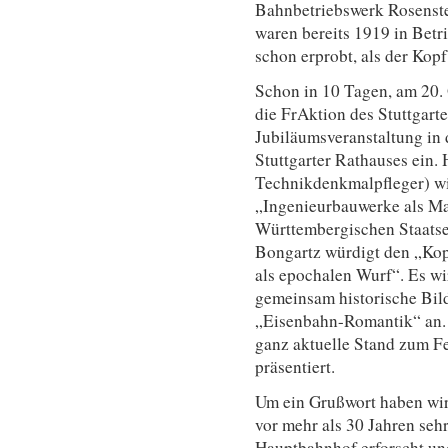
Bahnbetriebswerk Rosenst
waren bereits 1919 in Bet
schon erprobt, als der Kop
Schon in 10 Tagen, am 20. 
die FrAktion des Stuttgart
Jubiläumsveranstaltung in
Stuttgarter Rathauses ein.
Technikdenkmalpfleger) wi
„Ingenieurbauwerke als Ma
Württembergischen Staatse
Bongartz würdigt den „Kop
als epochalen Wurf“. Es w
gemeinsam historische Bild
„Eisenbahn-Romantik“ an.
ganz aktuelle Stand zum F
präsentiert.
Um ein Grußwort haben wir 
vor mehr als 30 Jahren seh
Hauptbahnhof erforscht un