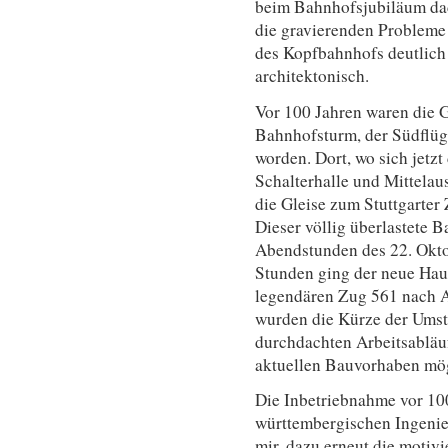
beim Bahnhofsjubiläum dad
die gravierenden Probleme 
des Kopfbahnhofs deutlich
architektonisch.
Vor 100 Jahren waren die G
Bahnhofsturm, der Südflüge
worden. Dort, wo sich jetzt 
Schalterhalle und Mittelau
die Gleise zum Stuttgarter
Dieser völlig überlastete B
Abendstunden des 22. Okto
Stunden ging der neue Ha
legendären Zug 561 nach Aa
wurden die Kürze der Umste
durchdachten Arbeitsabläu
aktuellen Bauvorhaben möge
Die Inbetriebnahme vor 100
württembergischen Ingenieu
mir, dazu erneut die motiv