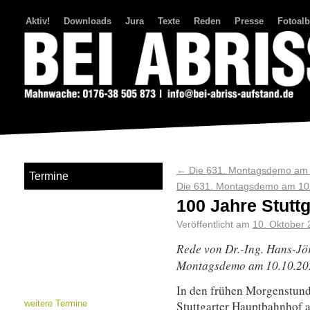
Aktiv!
Downloads
Jura
Texte
Reden
Presse
Fotoal
Bei Abriss Aufstand
←
Die 631. Montagsdemo am 1
Termine
Die 631. Montagsdemo am 10.
100 Jahre Stutt
Veröffentlicht am
10. Oktober
Rede von
Dr.-Ing. Hans-Jö
Montagsdemo am 10.10.20
In den frühen Morgenstund
Stuttgarter Hauptbahnhof an
weitere Termine