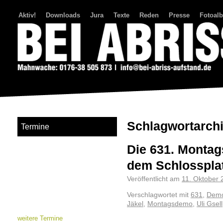
Aktiv!
Downloads
Jura
Texte
Reden
Presse
Fotoal
Bei Abriss Aufstand
Schlagwortarch
Termine
Die 631. Montag
dem Schlosspla
Veröffentlicht am
11. Oktober 
Verschlagwortet mit
631
,
Demo
Jäkel
,
Montagsdemo
,
Uli Gsell
weitere Termine