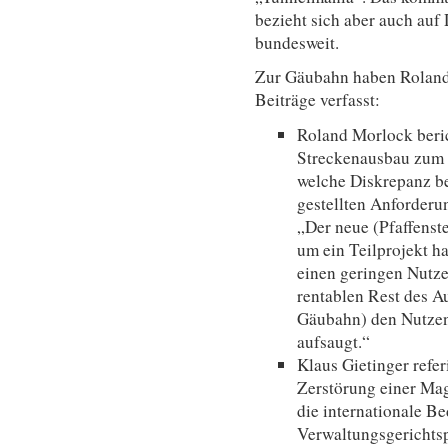
bezieht sich aber auch au
bundesweit.
Zur Gäubahn haben Roland
Beiträge verfasst:
Roland Morlock beric
Streckenausbau zum ü
welche Diskrepanz b
gestellten Anforderu
„Der neue (Pfaffenst
um ein Teilprojekt ha
einen geringen Nutz
rentablen Rest des A
Gäubahn) den Nutzen 
aufsaugt.“
Klaus Gietinger refe
Zerstörung einer Mag
die internationale B
Verwaltungsgerichts