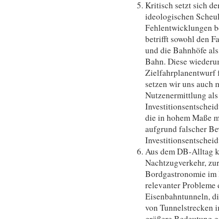
Kritisch setzt sich d
ideologischen Scheuk
Fehlentwicklungen b
betrifft sowohl den F
und die Bahnhöfe al
Bahn. Diese wiederum
Zielfahrplanentwurf 
setzen wir uns auch 
Nutzenermittlung al
Investitionsentschei
die in hohem Maße m
aufgrund falscher Be
Investitionsentscheid
Aus dem DB-Alltag 
Nachtzugverkehr, zur 
Bordgastronomie im 
relevanter Probleme 
Eisenbahntunneln, di
von Tunnelstrecken i
größere Bedeutung g