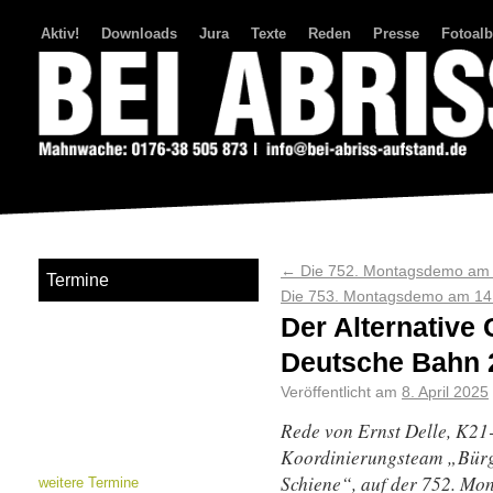
Aktiv!
Downloads
Jura
Texte
Reden
Presse
Fotoal
Bei Abriss Aufstand
←
Die 752. Montagsdemo am 7
Termine
Die 753. Montagsdemo am 14.
Der Alternative
Deutsche Bahn 
Veröffentlicht am
8. April 2025
Rede von
Ernst Delle,
K21-
Koordinierungsteam „Bürge
Schiene“, auf der 752. Mo
weitere Termine