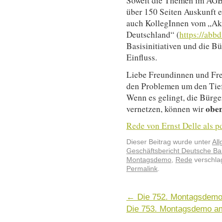
Soweit die Themen im AGB2
über 150 Seiten Auskunft e
auch KollegInnen vom „Akt
Deutschland“ (
https://abbd
Basisinitiativen und die 
Einfluss.
Liebe Freundinnen und Fre
den Problemen um den Tief
Wenn es gelingt, die Bürge
oben
vernetzen, können wir
Rede von Ernst Delle als p
Dieser Beitrag wurde unter
Al
Geschäftsbericht Deutsche B
Montagsdemo
,
Rede
verschlag
Permalink
.
←
Die 752. Montagsdemo 
Die 753. Montagsdemo am