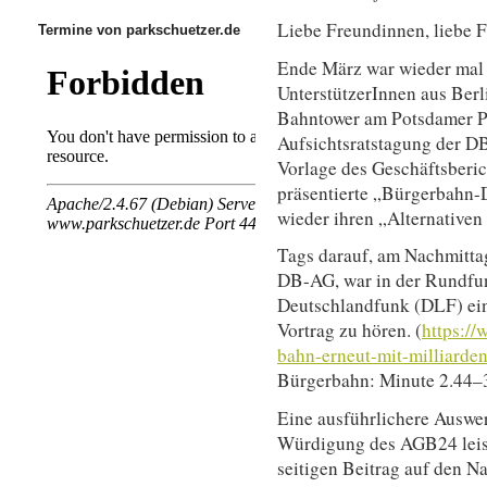
Liebe Freundinnen, liebe 
Termine von parkschuetzer.de
Ende März war wieder mal
UnterstützerInnen aus Ber
Bahntower am Potsdamer Pla
Aufsichtsratstagung der D
Vorlage des Geschäftsberi
präsentierte „Bürgerbahn-D
wieder ihren „Alternative
Tags darauf, am Nachmitta
DB-AG, war in der Rundfu
Deutschlandfunk (DLF) ein
Vortrag zu hören. (
https:/
bahn-erneut-mit-milliarden
Bürgerbahn: Minute 2.44–
Eine ausführlichere Auswe
Würdigung des AGB24 leist
seitigen Beitrag auf den N