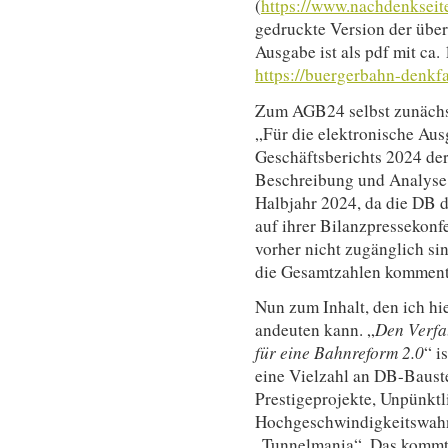
(
https://www.nachdenksei
gedruckte Version der über
Ausgabe ist als pdf mit ca
https://buergerbahn-denkfa
Zum AGB24 selbst zunächs
„Für die elektronische Aus
Geschäftsberichts 2024 der
Beschreibung und Analyse d
Halbjahr 2024, da die DB d
auf ihrer Bilanzpressekonfe
vorher nicht zugänglich si
die Gesamtzahlen kommenti
Nun zum Inhalt, den ich hi
andeuten kann. „
Den Verfa
für eine Bahnreform 2.0
“ i
eine Vielzahl an DB-Baust
Prestigeprojekte, Unpünktl
Hochgeschwindigkeitswahn,
„Tunnelmania“. Das kommt u