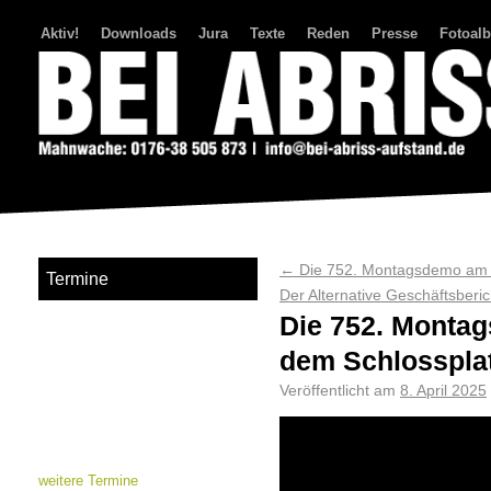
Aktiv!
Downloads
Jura
Texte
Reden
Presse
Fotoal
Bei Abriss Aufstand
←
Die 752. Montagsdemo am 0
Termine
Der Alternative Geschäftsber
Die 752. Montag
dem Schlosspla
Veröffentlicht am
8. April 2025
weitere Termine