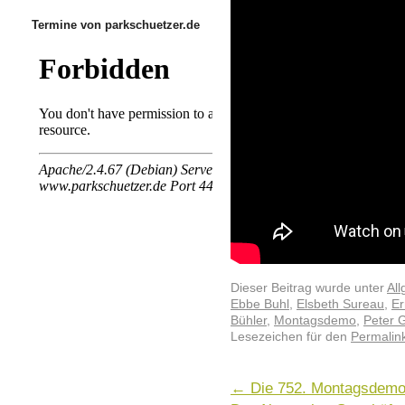
Termine von parkschuetzer.de
Dieser Beitrag wurde unter
Al
Ebbe Buhl
,
Elsbeth Sureau
,
Er
Bühler
,
Montagsdemo
,
Peter 
Lesezeichen für den
Permalin
←
Die 752. Montagsdemo 