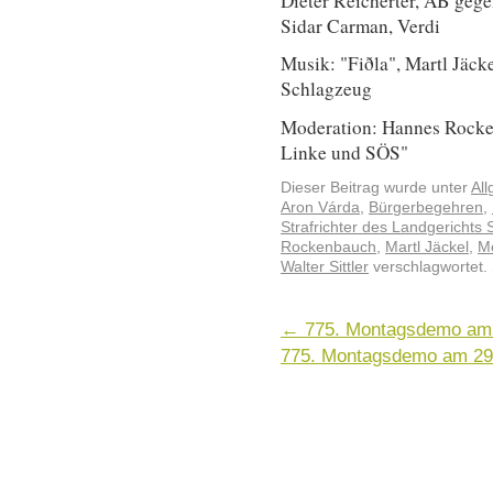
Dieter Reicherter, AB gege
Sidar Carman, Verdi
Musik: "Fiðla", Martl Jäck
Schlagzeug
Moderation: Hannes Rocken
Linke und SÖS"
Dieser Beitrag wurde unter
Al
Aron Várda
,
Bürgerbegehren
,
Strafrichter des Landgerichts S
Rockenbauch
,
Martl Jäckel
,
M
Walter Sittler
verschlagwortet.
←
775. Montagsdemo am 2
775. Montagsdemo am 29