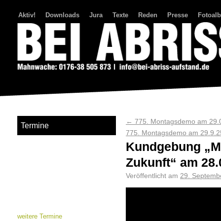
Aktiv!
Downloads
Jura
Texte
Reden
Presse
Fotoal
Bei Abriss Aufstand
←
775. Montagsdemo am 29.09
Termine
775. Montagsdemo am 29.9.2
Kundgebung „M
Zukunft“ am 28.
Veröffentlicht am
29. Septemb
weitere Termine