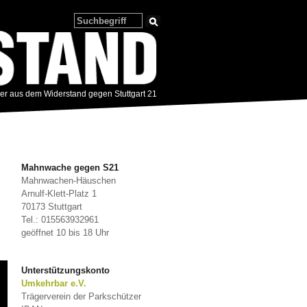
zer aus dem Widerstand gegen Stuttgart 21
Mahnwache gegen S21
Mahnwachen-Häuschen
Arnulf-Klett-Platz 1
m
70173 Stuttgart
Tel.: 015563932961
geöffnet 10 bis 18 Uhr
Unterstützungskonto
Umkehrbar e.V.
Trägerverein der Parkschützer