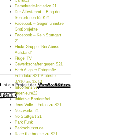
Cams21
Demokratie-Initiative 21
Der Ältestenrat – Blog der
SeniorInnen für K21
Facebook – Gegen unnütze
Großprojekte
Facebook – Kein Stuttgart
21
Flickr Gruppe "Bei Abriss
Aufstand"
Flügel TV
Gewerkschafter gegen S21
Herb Allgaier Fotografie –
Fotodoku S21-Proteste
07/10 bis 12/10
d
ist ein Projekt der
Infooffensive
Ingenieure22
Initiative Barrierefrei
Jens Volle – Fotos zu S21
Netzwerke 21
No Stuttgart 21
Park Funk
Parkschützer.de
Race the breeze zu S21