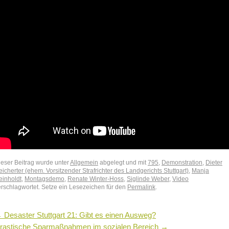
ieser Beitrag wurde unter
Allgemein
abgelegt und mit
795
,
Demonstration
,
Dieter
icherter (ehem. Vorsitzender Strafrichter des Landgerichts Stuttgart)
,
Manja
einholdt
,
Montagsdemo
,
Renate Winter-Hoss
,
Siglinde Weber
,
Video
erschlagwortet. Setze ein Lesezeichen für den
Permalink
.
←
Desaster Stuttgart 21: Gibt es einen Ausweg?
rastische Sparmaßnahmen im sozialen Bereich
→