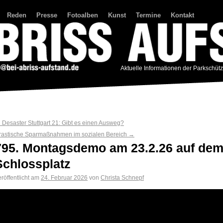
Reden
Presse
Fotoalben
Kunst
Termine
Kontakt
Aktuelle Informationen der Parkschüt
←
Desaster Stuttgart 21: Gibt es einen Ausweg?
rastische Sparmaßnahmen im sozialen Bereich
→
795. Montagsdemo am 23.2.26 auf de
Schlossplatz
röffentlicht am
24. Februar 2026
von
Christa Schnepf