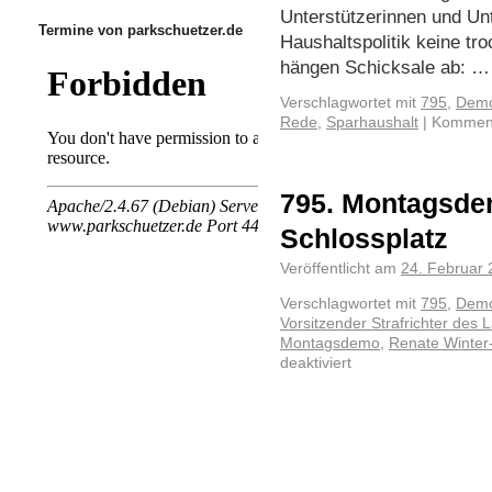
Unterstützerinnen und Unte
Termine von parkschuetzer.de
Haushaltspolitik keine tro
hängen Schicksale ab: 
Verschlagwortet mit
795
,
Demo
Rede
,
Sparhaushalt
|
Kommenta
795. Montagsde
Schlossplatz
Veröffentlicht am
24. Februar
Verschlagwortet mit
795
,
Demo
Vorsitzender Strafrichter des L
Montagsdemo
,
Renate Winter
deaktiviert