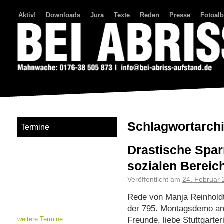
Aktiv!
Downloads
Jura
Texte
Reden
Presse
Fotoal
Bei Abriss Aufstand
Schlagwortarch
Termine
Drastische Sp
sozialen Bereic
Veröffentlicht am
24. Februar
Rede von Manja Reinholdt,
der 795. Montagsdemo am
Freunde, liebe Stuttgarter
weitere Termine