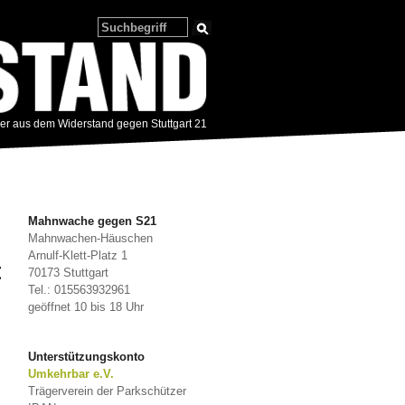
zer aus dem Widerstand gegen Stuttgart 21
Mahnwache gegen S21
Mahnwachen-Häuschen
Arnulf-Klett-Platz 1
t
70173 Stuttgart
Tel.: 015563932961
geöffnet 10 bis 18 Uhr
Unterstützungskonto
Umkehrbar e.V.
Trägerverein der Parkschützer