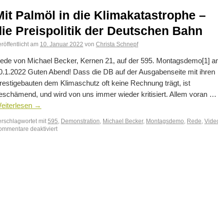
Mit Palmöl in die Klimakatastrophe –
die Preispolitik der Deutschen Bahn
röffentlicht am
10. Januar 2022
von
Christa Schnepf
ede von Michael Becker, Kernen 21, auf der 595. Montagsdemo[1] 
0.1.2022 Guten Abend! Dass die DB auf der Ausgabenseite mit ihren
restigebauten dem Klimaschutz oft keine Rechnung trägt, ist
eschämend, und wird von uns immer wieder kritisiert. Allem voran …
eiterlesen
→
erschlagwortet mit
595
,
Demonstration
,
Michael Becker
,
Montagsdemo
,
Rede
,
Vide
ommentare deaktiviert