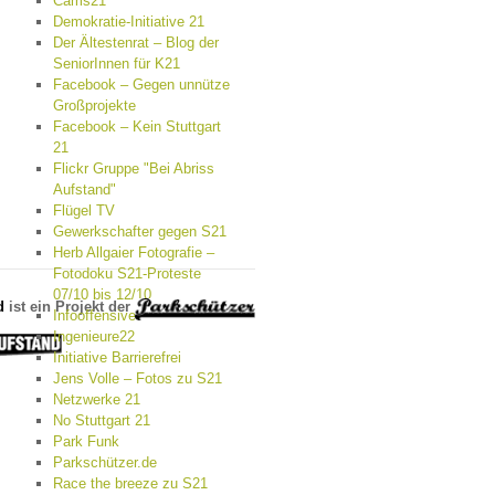
Cams21
Demokratie-Initiative 21
Der Ältestenrat – Blog der
SeniorInnen für K21
Facebook – Gegen unnütze
Großprojekte
Facebook – Kein Stuttgart
21
Flickr Gruppe "Bei Abriss
Aufstand"
Flügel TV
Gewerkschafter gegen S21
Herb Allgaier Fotografie –
Fotodoku S21-Proteste
07/10 bis 12/10
d
ist ein Projekt der
Infooffensive
Ingenieure22
Initiative Barrierefrei
Jens Volle – Fotos zu S21
Netzwerke 21
No Stuttgart 21
Park Funk
Parkschützer.de
Race the breeze zu S21