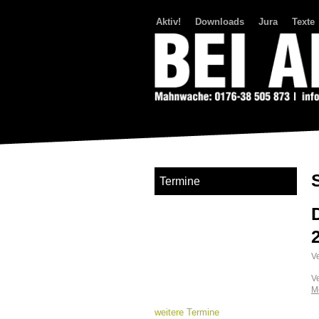
Aktiv!
Downloads
Jura
Texte
Bei Abriss Aufstand
Termine
Ve
V
M
weitere Termine