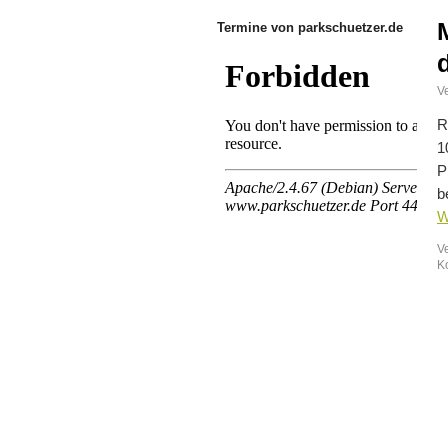
Termine von parkschuetzer.de
Ve
R
1
P
b
W
V
K