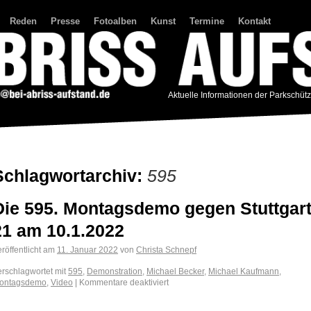
Reden
Presse
Fotoalben
Kunst
Termine
Kontakt
Aktuelle Informationen der Parkschüt
Schlagwortarchiv:
595
Die 595. Montagsdemo gegen Stuttgar
21 am 10.1.2022
röffentlicht am
11. Januar 2022
von
Christa Schnepf
erschlagwortet mit
595
,
Demonstration
,
Michael Becker
,
Michael Kaufmann
,
ontagsdemo
,
Video
|
Kommentare deaktiviert