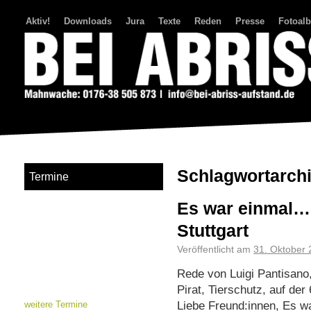
Aktiv!
Downloads
Jura
Texte
Reden
Presse
Fotoal
Bei Abriss Aufstand
Schlagwortarch
Termine
Es war einmal… 
Stuttgart
Veröffentlicht am
31. Oktober
Rede von Luigi Pantisano
Pirat, Tierschutz, auf d
Liebe Freund:innen, Es w
weitere Termine