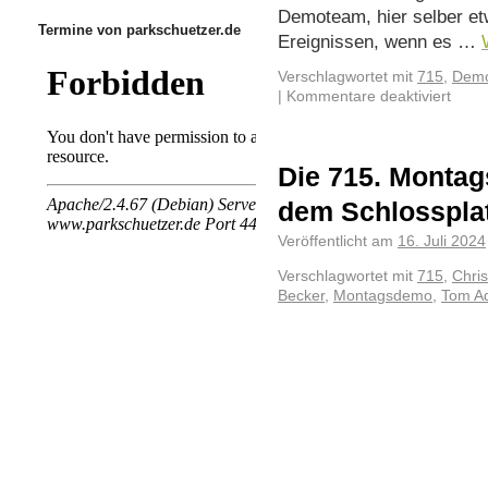
Demoteam, hier selber et
Termine von parkschuetzer.de
Ereignissen, wenn es …
Verschlagwortet mit
715
,
Demo
|
Kommentare deaktiviert
Die 715. Montag
dem Schlosspla
Veröffentlicht am
16. Juli 2024
Verschlagwortet mit
715
,
Chris
Becker
,
Montagsdemo
,
Tom Ad