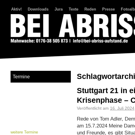
Aktiv!
Downloads
Jura
Texte
Reden
Presse
Fotoal
Bei Abriss Aufstand
Schlagwortarch
Termine
Stuttgart 21 in 
Krisenphase – 
Veröffentlicht am
16. Juli 2024
Rede von Tom Adler, Dem
am 15.7.2024 Meine Dame
und Freunde, es gibt Situa
weitere Termine