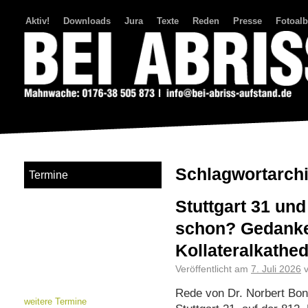
Aktiv!
Downloads
Jura
Texte
Reden
Presse
Fotoal
Bei Abriss Aufstand
Schlagwortarch
Termine
Stuttgart 31 und
schon? Gedanke
Kollateralkathed
Veröffentlicht am
7. Juli 2026
Rede von Dr. Norbert Bon
weitere Termine