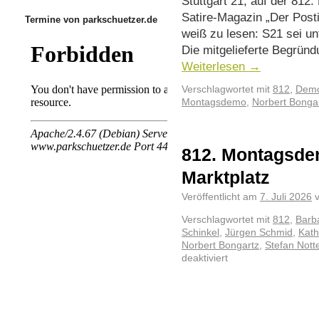
Stuttgart 21, auf der 81
Satire-Magazin „Der Post
Termine von parkschuetzer.de
weiß zu lesen: S21 sei u
Die mitgelieferte Begründ
Weiterlesen
→
Verschlagwortet mit
812
,
Demo
Montagsdemo
,
Norbert Bonga
812. Montagsde
Marktplatz
Veröffentlicht am
7. Juli 2026
Verschlagwortet mit
812
,
Barb
Schinkel
,
Jürgen Schmid
,
Kath
Norbert Bongartz
,
Stefan Nott
deaktiviert