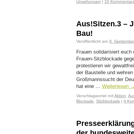
Ungehorsam
|
10 Kommentar
Aus!Sitzen.3 – J
Bau!
Veröffentlicht am
9. Septembe
Frauen solidarisiert euc
Frauen-Sitzblockade gege
protestieren wir gewaltfr
der Baustelle und wehren 
Großmannssucht der Deut
hat eine …
Weiterlesen
Verschlagwortet mit
Aktion
,
Aus
Blockade
,
Sitzblockade
|
4 Ko
Presseerklärung
der bundesweit