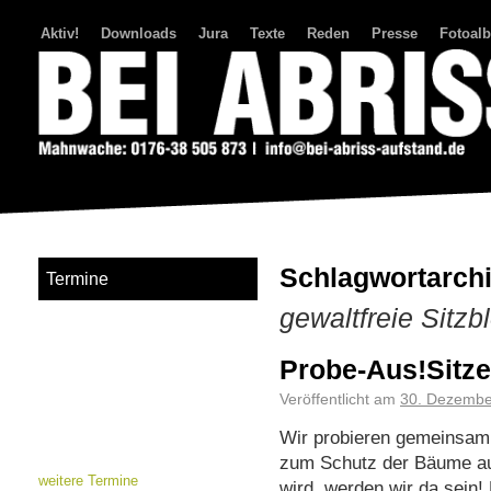
Aktiv!
Downloads
Jura
Texte
Reden
Presse
Fotoal
Bei Abriss Aufstand
Schlagwortarch
Termine
gewaltfreie Sitz
Probe-Aus!Sitze
Veröffentlicht am
30. Dezembe
Wir probieren gemeinsam 
zum Schutz der Bäume au
weitere Termine
wird, werden wir da sein! 