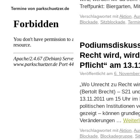
Treffpunkt: Biergarten, Mi
Termine von parkschuetzer.de
Verschlagwortet mit
Aktion
,
Aus
Blockade
,
Sitzblockade
,
Termi
Podiumsdiskuss
Recht wird, wir
Pflicht“ am 13.1
Veröffentlicht am
6. November
„Wo Unrecht zu Recht wird
(Bertolt Brecht) – S21 u
13.11.2011 um 15 Uhr im
politischen Institutionen
gezeigt – können grundleg
Veränderungen …
Weiter
Verschlagwortet mit
Aktion
,
Aus
Blockade
,
Blockadegruppe
,
Si