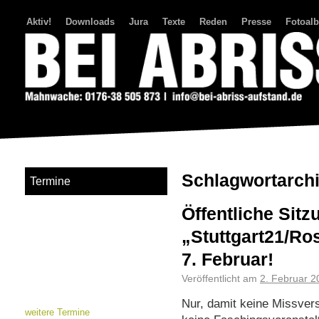
Aktiv!
Downloads
Jura
Texte
Reden
Presse
Fotoal
Bei Abriss Aufstand
Schlagwortarch
Termine
Öffentliche Sit
„Stuttgart21/Ro
7. Februar!
Veröffentlicht am
2. Februar 2
Nur, damit keine Missvers
weitere Termine