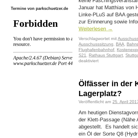
keine Faschingsverans
Januar hat Matthias von 
Termine von parkschuetzer.de
Linke-PLuS auf BAA geste
zur Erinnerung sowie Info
Weiterlesen
→
Verschlagwortet mit
Ausschuss 
Ausschusssitzung
,
BAA
,
Bahnp
Flughafenbahnhof
,
Kostenexpo
S21
,
Rathaus Stuttgart
,
Stuttg
deaktiviert
Ölfässer in der 
Lagerplatz?
Veröffentlicht am
25. April 201
Am heutigen Dienstagvorm
der Klett-Passage (Nähe 
abgestellt. Es handelt si
ein Öl der Sorte Q8 (Hydr