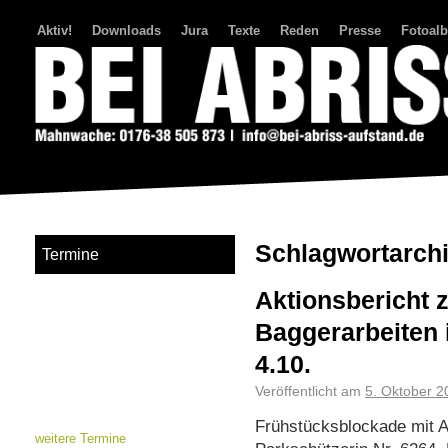
Aktiv!
Downloads
Jura
Texte
Reden
Presse
Fotoal
Bei Abriss Aufstand
Schlagwortarch
Termine
Aktionsbericht 
Baggerarbeiten
4.10.
Veröffentlicht am
5. Oktober 2
Frühstücksblockade mit A
weitere Termine