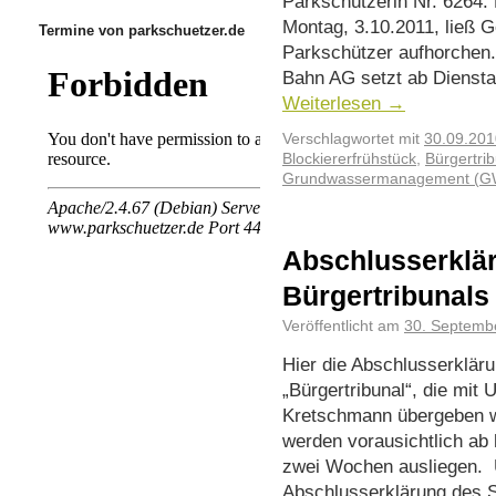
Parkschützerin Nr. 6264.
Montag, 3.10.2011, ließ 
Termine von parkschuetzer.de
Parkschützer aufhorchen.
Bahn AG setzt ab Diensta
Weiterlesen
→
Verschlagwortet mit
30.09.201
Blockiererfrühstück
,
Bürgertri
Grundwassermanagement (
Abschlusserklär
Bürgertribunals
Veröffentlicht am
30. Septemb
Hier die Abschlusserkläru
„Bürgertribunal“, die mit
Kretschmann übergeben wi
werden vorausichtlich ab
zwei Wochen ausliegen. U
Abschlusserklärung des S