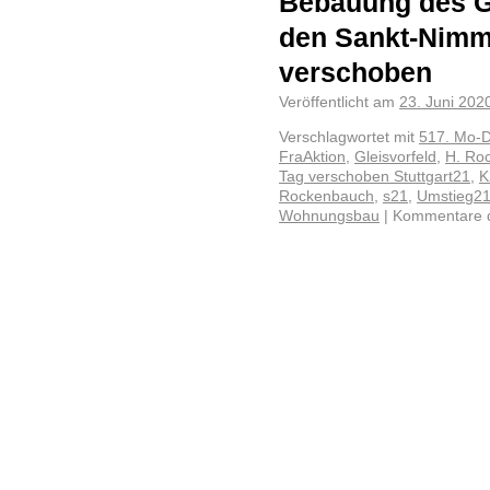
Bebauung des Gl
den Sankt-Nimm
verschoben
Veröffentlicht am
23. Juni 202
Verschlagwortet mit
517. Mo-
FraAktion
,
Gleisvorfeld
,
H. Ro
Tag verschoben Stuttgart21
,
K
Rockenbauch
,
s21
,
Umstieg2
Wohnungsbau
|
Kommentare d