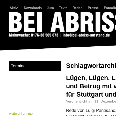
Aktiv!
Downloads
Jura
Texte
Reden
Presse
Fotoal
Bei Abriss Aufstand
Schlagwortarch
Termine
Lügen, Lügen, L
und Betrug mit 
für Stuttgart u
Veröffentlicht am
11. Dezembe
Rede von Luigi Pantisano
weitere Termine