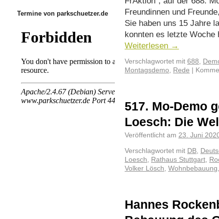
FrAktion“, auf der 688. 
Freundinnen und Freunde
Termine von parkschuetzer.de
Sie haben uns 15 Jahre la
konnten es letzte Woche 
Weiterlesen
→
Verschlagwortet mit
688
,
Demo
Montagsdemo
,
Rede
|
Kommen
517. Mo-Demo g
Loesch: Die Wel
Veröffentlicht am
23. Juni 202
Verschlagwortet mit
DB
,
Deuts
Loesch
,
Rathaus Stuttgart
,
Ro
Volker Lösch
,
Wohnbebauung
Hannes Rockenb