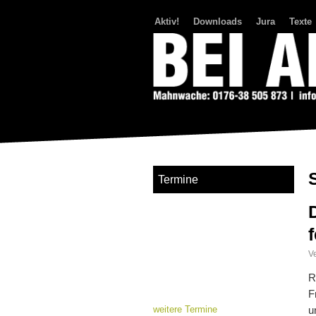
Aktiv!
Downloads
Jura
Texte
Bei Abriss Aufstand
Termine
Ve
R
F
weitere Termine
u