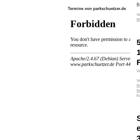
B
Termine von parkschuetzer.de
V
M
Ve
V
R
N
K