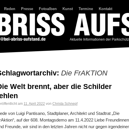
Reden
Presse
Fotoalben
Kunst
Termine
Kontakt
Aktuelle Informationen der Parkschüt
Schlagwortarchiv:
Die FrAKTION
Die Welt brennt, aber die Schilder
fehlen
röffentlicht am
11. April 2022
von
Christa Schnepf
ede von Luigi Pantisano, Stadtplaner, Architekt und Stadtrat „Die
rAktion“, auf der 608. Montagsdemo am 11.4.2022 Liebe Freundinnen
nd Freunde, wir sind in den letzten Jahren nicht nur gegen irgendeine