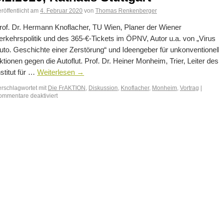
röffentlicht am
4. Februar 2020
von
Thomas Renkenberger
rof. Dr. Hermann Knoflacher, TU Wien, Planer der Wiener
erkehrspolitik und des 365-€-Tickets im ÖPNV, Autor u.a. von „Virus
uto. Geschichte einer Zerstörung“ und Ideengeber für unkonventionel
ktionen gegen die Autoflut. Prof. Dr. Heiner Monheim, Trier, Leiter des
nstitut für …
Weiterlesen
→
erschlagwortet mit
Die FrAKTION
,
Diskussion
,
Knoflacher
,
Monheim
,
Vortrag
|
ommentare deaktiviert