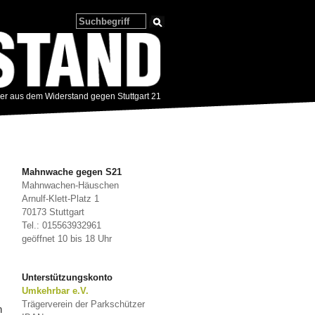
zer aus dem Widerstand gegen Stuttgart 21
Mahnwache gegen S21
Mahnwachen-Häuschen
Arnulf-Klett-Platz 1
70173 Stuttgart
Tel.: 015563932961
geöffnet 10 bis 18 Uhr
Unterstützungskonto
Umkehrbar e.V.
Trägerverein der Parkschützer
n