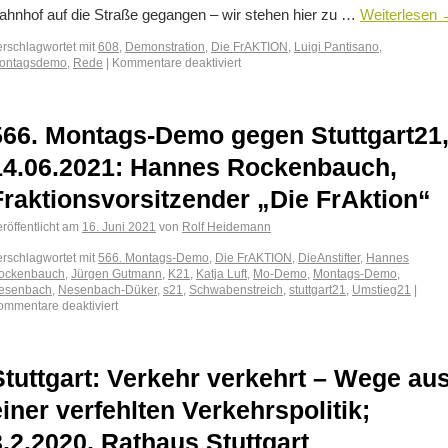
ahnhof auf die Straße gegangen – wir stehen hier zu …
Weiterlesen
erschlagwortet mit
608
,
Demonstration
,
Die FrAKTION
,
Luigi Pantisano
,
ontagsdemo
,
Rede
|
Kommentare deaktiviert
566. Montags-Demo gegen Stuttgart21
14.06.2021: Hannes Rockenbauch,
Fraktionsvorsitzender „Die FrAktion“
röffentlicht am
16. Juni 2021
von
Rolf Heidemann
erschlagwortet mit
566. Montags-Demo
,
Die FrAKTION
,
DieAnstifter
,
Hannes
ockenbauch
,
Jürgen Gutmann
,
K21
,
Katja Luft
,
Mo-Demo
,
Montags-Demo
,
esenbach
,
Nesenbach-Düker
,
s21
,
Schwabenstreich
,
stuttgart21
,
Umstieg21
|
ommentare deaktiviert
Stuttgart: Verkehr verkehrt – Wege au
einer verfehlten Verkehrspolitik;
3.2.2020, Rathaus Stuttgart