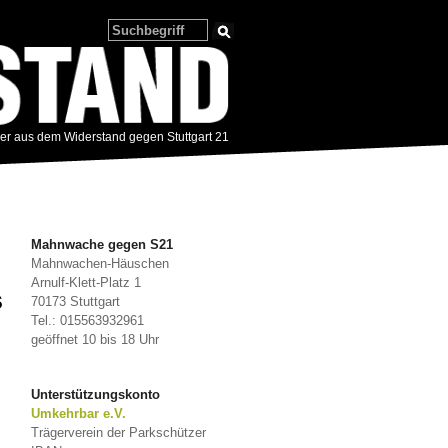
zer aus dem Widerstand gegen Stuttgart 21
Mahnwache gegen S21
Mahnwachen-Häuschen
Arnulf-Klett-Platz 1
s
70173 Stuttgart
Tel.: 015563932961
geöffnet 10 bis 18 Uhr
Unterstützungskonto
Umkehrbar e.V.
Trägerverein der Parkschützer