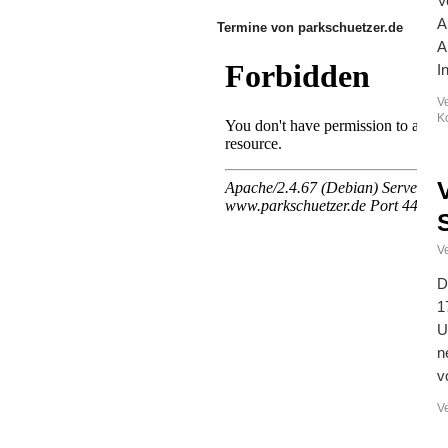
V
A
Termine von parkschuetzer.de
A
I
V
K
Ve
D
1
U
n
v
V