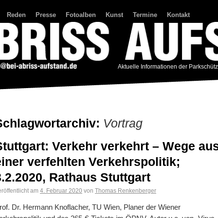
Reden
Presse
Fotoalben
Kunst
Termine
Kontakt
Aktuelle Informationen der Parkschüt
Schlagwortarchiv:
Vortrag
Stuttgart: Verkehr verkehrt – Wege au
einer verfehlten Verkehrspolitik;
3.2.2020, Rathaus Stuttgart
röffentlicht am
4. Februar 2020
von
Thomas Renkenberger
rof. Dr. Hermann Knoflacher, TU Wien, Planer der Wiener