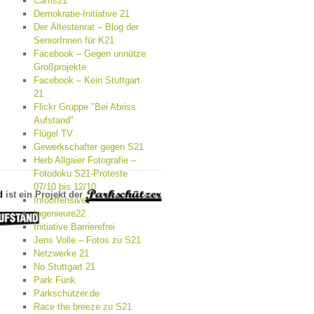
Cams21
Demokratie-Initiative 21
Der Ältestenrat – Blog der
SeniorInnen für K21
Facebook – Gegen unnütze
Großprojekte
Facebook – Kein Stuttgart
21
Flickr Gruppe "Bei Abriss
Aufstand"
Flügel TV
Gewerkschafter gegen S21
Herb Allgaier Fotografie –
Fotodoku S21-Proteste
07/10 bis 12/10
d
ist ein Projekt der
Infooffensive
Ingenieure22
Initiative Barrierefrei
Jens Volle – Fotos zu S21
Netzwerke 21
No Stuttgart 21
Park Funk
Parkschützer.de
Race the breeze zu S21