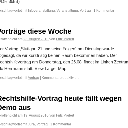
PDF, 36kB)
erschlagwortet mit
Infoveranstaltung
,
Veranstaltung
,
Vortrag
|
1 Kommentar
Vorträge diese Woche
röffentlicht am
23. August 2010
von
Fritz Mielert
er Vortrag „Stuttgart 21 und seine Folgen“ am Dienstag wurde
bgesagt, da wir kurzfristig keinen Raum bekommen haben. Der
echtshilfevortrag am Donnerstag, den 26.08. findet im Linken Zentru
ilo Herrmann statt. View Larger Map
erschlagwortet mit
Vortrag
|
Kommentare deaktiviert
Rechtshilfe-Vortrag heute fällt wegen
Demo aus
röffentlicht am
19. August 2010
von
Fritz Mielert
erschlagwortet mit
Jura
,
Vortrag
|
1 Kommentar