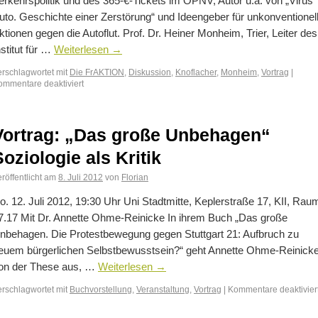
erkehrspolitik und des 365-€-Tickets im ÖPNV, Autor u.a. von „Virus
uto. Geschichte einer Zerstörung“ und Ideengeber für unkonventionel
ktionen gegen die Autoflut. Prof. Dr. Heiner Monheim, Trier, Leiter des
nstitut für …
Weiterlesen
→
erschlagwortet mit
Die FrAKTION
,
Diskussion
,
Knoflacher
,
Monheim
,
Vortrag
|
ommentare deaktiviert
Vortrag: „Das große Unbehagen“
Soziologie als Kritik
röffentlicht am
8. Juli 2012
von
Florian
o. 12. Juli 2012, 19:30 Uhr Uni Stadtmitte, Keplerstraße 17, KII, Rau
7.17 Mit Dr. Annette Ohme-Reinicke In ihrem Buch „Das große
nbehagen. Die Protestbewegung gegen Stuttgart 21: Aufbruch zu
euem bürgerlichen Selbstbewusstsein?“ geht Annette Ohme-Reinick
on der These aus, …
Weiterlesen
→
erschlagwortet mit
Buchvorstellung
,
Veranstaltung
,
Vortrag
|
Kommentare deaktivier