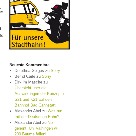
.
t
fs
Neueste Kommentare
Dorothea Geiges
zu
Sorry
Bernd Carle
zu
Sorry
Dirk im Masche
zu
Übersicht über die
Auswirkungen der Konzepte
S21 und K21 auf den
Bahnhof Bad Cannstatt
Alexander Abel
zu
Was tun
mit der Deutschen Bahn?
Alexander Abel
zu
Nix
gelernt! Uni Vaihingen will
200 Bäume fällen!