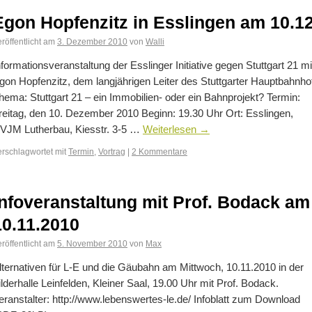
Egon Hopfenzitz in Esslingen am 10.12
röffentlicht am
3. Dezember 2010
von
Walli
nformationsveranstaltung der Esslinger Initiative gegen Stuttgart 21 mi
gon Hopfenzitz, dem langjährigen Leiter des Stuttgarter Hauptbahnho
hema: Stuttgart 21 – ein Immobilien- oder ein Bahnprojekt? Termin:
reitag, den 10. Dezember 2010 Beginn: 19.30 Uhr Ort: Esslingen,
VJM Lutherbau, Kiesstr. 3-5 …
Weiterlesen
→
erschlagwortet mit
Termin
,
Vortrag
|
2 Kommentare
Infoveranstaltung mit Prof. Bodack am
10.11.2010
röffentlicht am
5. November 2010
von
Max
lternativen für L-E und die Gäubahn am Mittwoch, 10.11.2010 in der
ilderhalle Leinfelden, Kleiner Saal, 19.00 Uhr mit Prof. Bodack.
eranstalter: http://www.lebenswertes-le.de/ Infoblatt zum Download