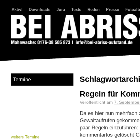
Aktiv!
Downloads
Jura
Texte
Reden
Presse
Fotoal
Bei Abriss Aufstand
Schlagwortarch
Termine
Regeln für Kom
Veröffentlicht am
7. Septembe
Da es hier nun mehrfach 
Gewaltaufrufen gekommen 
paar Regeln einzuführen
kommentarlos gelöscht G
weitere Termine