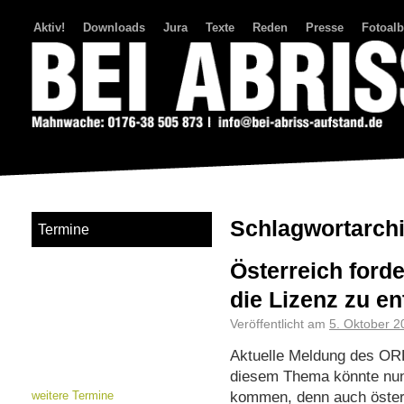
Aktiv!
Downloads
Jura
Texte
Reden
Presse
Fotoal
Bei Abriss Aufstand
Schlagwortarch
Termine
Österreich ford
die Lizenz zu en
Veröffentlicht am
5. Oktober 2
Aktuelle Meldung des ORF
diesem Thema könnte nun 
kommen, denn auch österr
weitere Termine