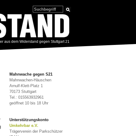
zer aus dem Widerstand gegen Stuttgart 21
Mahnwache gegen S21
Mahnwachen-Häuschen
Arnulf-Klett-Platz 1
70173 Stuttgart
Tel.: 015563932961
geöffnet 10 bis 18 Uhr
r
Unterstützungskonto
Umkehrbar e.V.
g
Trägerverein der Parkschützer