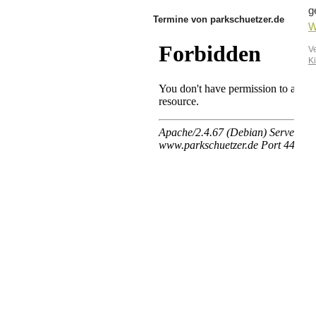
g
Termine von parkschuetzer.de
W
V
Ki