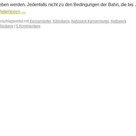
eben werden. Jedenfalls nicht zu den Bedingungen der Bahn, die bis
eiterlesen
→
erschlagwortet mit
Kernerviertel
,
Killesberg
,
Netzwerk Kernerviertel
,
Netzwerk
llesberg
|
5 Kommentare