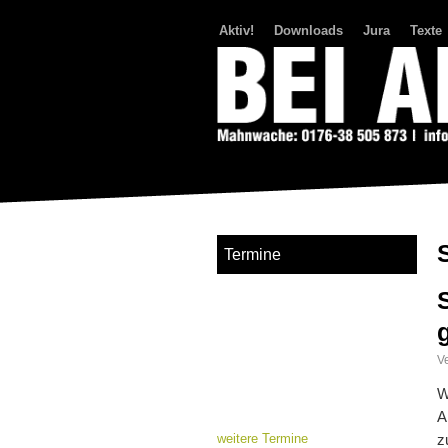
Aktiv!
Downloads
Jura
Texte
Bei Abriss Aufstand
Termine
Ve
W
A
weitere Termine
z