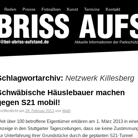
Reden
Presse
Fotoalben
Kunst
Termine
Kontakt
Aktuelle Informationen der Parkschüt
Schlagwortarchiv:
Netzwerk Killesberg
Schwäbische Häuslebauer machen
gegen S21 mobil!
röffentlicht am
28. Februar 2013
von
Walli
eit über 100 betroffene Eigentümer erklären am 1. März 2013 in eine
nzeige in den Stuttgarter Tageszeitungen, dass sie keine Zustimmun
ur Unterfahrung ihrer Grundstücke durch die geplanten S21-Tunnel