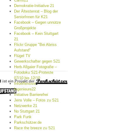
Cams21
Demokratie-Initiative 21
Der Ältestenrat – Blog der
SeniorInnen für K21
Facebook – Gegen unnütze
Großprojekte
Facebook – Kein Stuttgart
21
Flickr Gruppe "Bei Abriss
Aufstand"
Flügel TV
Gewerkschafter gegen S21
Herb Allgaier Fotografie –
Fotodoku S21-Proteste
07/10 bis 12/10
d
ist ein Projekt der
Infooffensive
Ingenieure22
Initiative Barrierefrei
Jens Volle – Fotos zu S21
Netzwerke 21
No Stuttgart 21
Park Funk
Parkschützer.de
Race the breeze zu S21