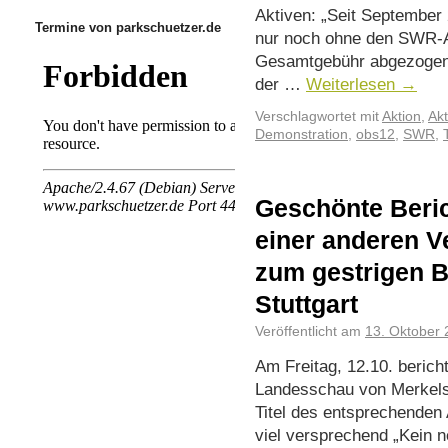
Aktiven: „Seit September
Termine von parkschuetzer.de
nur noch ohne den SWR-An
Gesamtgebühr abgezogen 
der …
Weiterlesen
→
Verschlagwortet mit
Aktion
,
Akt
Demonstration
,
obs12
,
SWR
,
Geschönte Beric
einer anderen V
zum gestrigen B
Stuttgart
Veröffentlicht am
13. Oktober
Am Freitag, 12.10. berich
Landesschau von Merkels 
Titel des entsprechenden
viel versprechend „Kein n