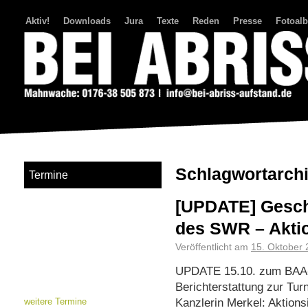
Aktiv!
Downloads
Jura
Texte
Reden
Presse
Fotoal
Bei Abriss Aufstand
Schlagwortarch
Termine
[UPDATE] Gesch
des SWR – Akti
Veröffentlicht am
15. Oktober
UPDATE 15.10. zum BAA-
Berichterstattung zur Tu
Kanzlerin Merkel: Aktions
weitere Termine