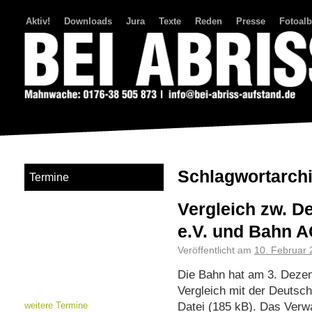
Aktiv!
Downloads
Jura
Texte
Reden
Presse
Fotoal
Bei Abriss Aufstand
Schlagwortarch
Termine
Vergleich zw. D
e.V. und Bahn 
Veröffentlicht am
10. Februar 
Die Bahn hat am 3. Dezem
Vergleich mit der Deutsc
Datei (185 kB). Das Verwa
weitere Termine