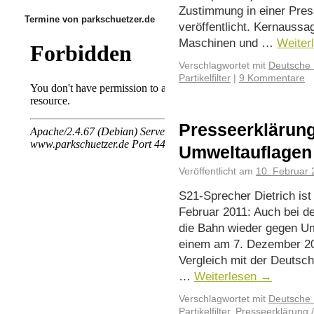
Zustimmung in einer Pre
Termine von parkschuetzer.de
veröffentlicht. Kernaussag
Maschinen und …
Weiter
Verschlagwortet mit
Deutsche
Partikelfilter
|
9 Kommentare
Presseerklärung
Umweltauflagen
Veröffentlicht am
10. Februar 
S21-Sprecher Dietrich ist n
Februar 2011: Auch bei d
die Bahn wieder gegen U
einem am 7. Dezember 20
Vergleich mit der Deutsch
…
Weiterlesen
→
Verschlagwortet mit
Deutsche
Partikelfilter
,
Presseerklärung /