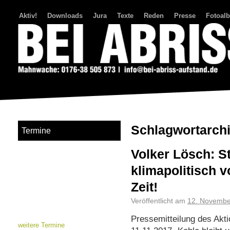
Aktiv!
Downloads
Jura
Texte
Reden
Presse
Fotoal
Bei Abriss Aufstand
Schlagwortarch
Termine
Volker Lösch: St
klimapolitisch 
Zeit!
Veröffentlicht am
12. Novembe
Pressemitteilung des Ak
weitere Termine