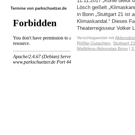
11.11.2017 „Kohle bleibt 
Lösch geißelt „Klimaskan
Termine von parkschuetzer.de
in Bonn „Stuttgart 21 ist
Klimaskandal.“ Dieses Faz
Theaterregisseur Volker
Verschlagwortet mit
Aktionsbü
Rößler.Gutachten
,
Stuttgart 2
Weltklima-Aktionstag Bonn
|
3