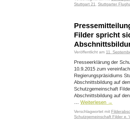
Stuttgart 21
,
Stuttgarter Flugh
Pressemitteilun
Filder spricht 
Abschnittsbildu
Veröffentlicht am
11. Septemb
Presseerklärung der Schu
10.9.2015 zum vereinfac
Regierungspräsidiums Stu
Abschnittsbildung auf dem 
Schutzgemeinschaft Filde
Abschnittsbildung auf den
…
Weiterlesen
→
Verschlagwortet mit
Filderabsc
Schutzgemeinschaft Filder e. 