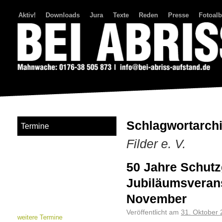
Aktiv!
Downloads
Jura
Texte
Reden
Presse
Fotoal
Bei Abriss Aufstand
Schlagwortarch
Termine
Filder e. V.
50 Jahre Schut
Jubiläumsverans
November
Veröffentlicht am
31. Oktober
weitere Termine