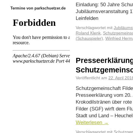
Einladung: 50 Jahre Schu
Termine von parkschuetzer.de
Jubiläumsveranstaltung 17
Leinfelden
Verschlagwortet mit
Jubiläums
Roland Klenk
,
Schutzgemeinsch
(Schauspieler)
,
Winfried Herm
Presseerklärung
Schutzgemeinsch
Veröffentlicht am
22. April 201
Schutzgemeinschaft Filder
Presseerklärung vom 20. 
Krokodilstränen über rot
Filder (SGF) wirft dem Fl
Stadt und Land – Heuchel
Weiterlesen
→
Verschlagwortet mit
Schutzgeme