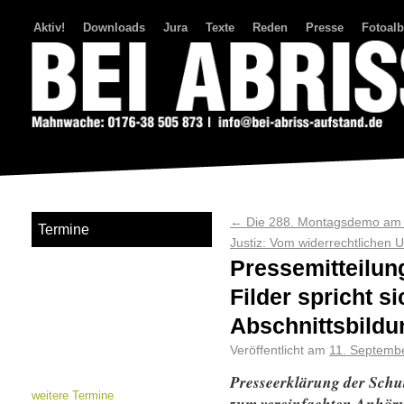
Aktiv!
Downloads
Jura
Texte
Reden
Presse
Fotoal
Bei Abriss Aufstand
←
Die 288. Montagsdemo am 
Termine
Justiz: Vom widerrechtlichen 
Pressemitteilun
Filder spricht 
Abschnittsbildu
Veröffentlicht am
11. Septemb
Presseerklärung der Schu
weitere Termine
zum vereinfachten Anhör