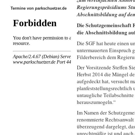
Regierungspräsidiums Stu
Termine von parkschuetzer.de
Abschnittsbildung auf dem
Die Schutzgemeinschaft F
die Abschnittsbildung au
Die SGF hat heute einen u
untermauerten Einspruch g
Filderbereich dem Regieru
Der Vorsitzende Steffen S
Herbst 2014 die Mängel de
aufgedeckt hat, versucht ma
planfeststellungsrechtlich
untaugliche Teilabschnitte
herauszumogeln.“
Im Namen der Schutzgemeins
renommierte Rechtsanwalt D
überzeugend dargelegt, das
unrechtmäßig ist und auch 