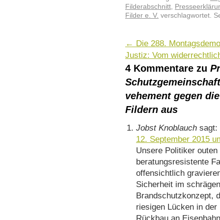
Filderabschnitt
,
Presseerklärun
Filder e. V.
verschlagwortet. S
←
Die 288. Montagsdemo
Justiz: Vom widerrechtli
4 Kommentare zu
Pr
Schutzgemeinschaft 
vehement gegen die
Fildern aus
Jobst Knoblauch
sagt:
12. September 2015 u
Unsere Politiker outen 
beratungsresistente Fa
offensichtlich gravier
Sicherheit im schrägen
Brandschutzkonzept, d
riesigen Lücken in der
Rückbau an Eisenbahnin