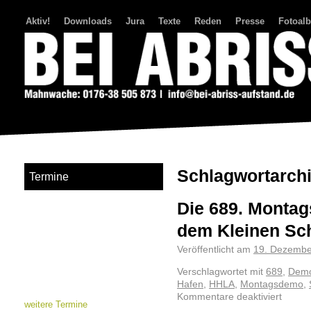
Aktiv!
Downloads
Jura
Texte
Reden
Presse
Fotoal
Bei Abriss Aufstand
Schlagwortarch
Termine
Die 689. Montag
dem Kleinen Sch
Veröffentlicht am
19. Dezembe
Verschlagwortet mit
689
,
Demo
Hafen
,
HHLA
,
Montagsdemo
,
Kommentare deaktiviert
weitere Termine