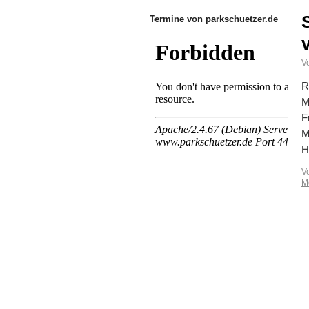
Termine von parkschuetzer.de
Ve
R
M
F
M
H
V
M