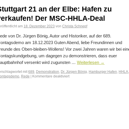
Stuttgart 21 an der Elbe: Hafen zu
verkaufen! Der MSC-HHLA-Deal
röffentlicht am
18. Dezember 2023
von
Christa Schnepf
ede von Dr. Jürgen Bönig, Autor und Historiker, auf der 689.
ontagsdemo am 18.12.2023 Guten Abend, liebe Freundinnen und
reunde des Oben-bleiben-Wollens! Vor zwei Jahren waren wir bei ein
ontagskundgebung, um dagegen zu demonstrieren, dass euer
auptbahnhof versenkt wird zugunsten …
Weiterlesen
→
erschlagwortet mit
689
,
Demonstration
,
Dr. Jürgen Bönig
,
Hamburger Hafen
,
HHLA
,
ontagsdemo
,
Rede
|
Kommentare deaktiviert