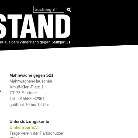
zer aus dem Widerstand gegen Stuttgart 21
Mahnwache gegen S21
Mahnwachen-Häuschen
Arnulf-Klett-Platz 1
f
70173 Stuttgart
Tel.: 015563932961
geöffnet 10 bis 18 Uhr
Unterstützungskonto
Umkehrbar e.V.
Trägerverein der Parkschützer