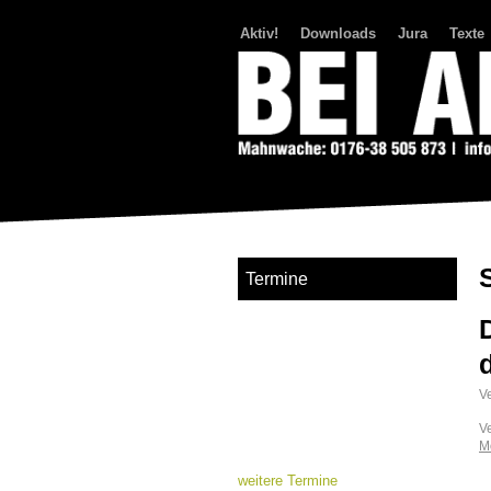
Aktiv!
Downloads
Jura
Texte
Bei Abriss Aufstand
Termine
Ve
V
M
weitere Termine