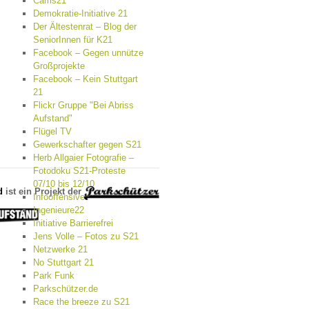
Cams21
Demokratie-Initiative 21
Der Ältestenrat – Blog der
SeniorInnen für K21
Facebook – Gegen unnütze
Großprojekte
Facebook – Kein Stuttgart
21
Flickr Gruppe "Bei Abriss
Aufstand"
Flügel TV
Gewerkschafter gegen S21
Herb Allgaier Fotografie –
Fotodoku S21-Proteste
07/10 bis 12/10
d
ist ein Projekt der
Infooffensive
Ingenieure22
Initiative Barrierefrei
Jens Volle – Fotos zu S21
Netzwerke 21
No Stuttgart 21
Park Funk
Parkschützer.de
Race the breeze zu S21