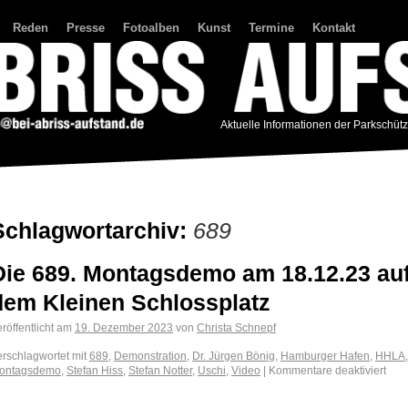
Reden
Presse
Fotoalben
Kunst
Termine
Kontakt
Aktuelle Informationen der Parkschüt
Schlagwortarchiv:
689
Die 689. Montagsdemo am 18.12.23 au
dem Kleinen Schlossplatz
röffentlicht am
19. Dezember 2023
von
Christa Schnepf
erschlagwortet mit
689
,
Demonstration
,
Dr. Jürgen Bönig
,
Hamburger Hafen
,
HHLA
,
ontagsdemo
,
Stefan Hiss
,
Stefan Notter
,
Uschi
,
Video
|
Kommentare deaktiviert