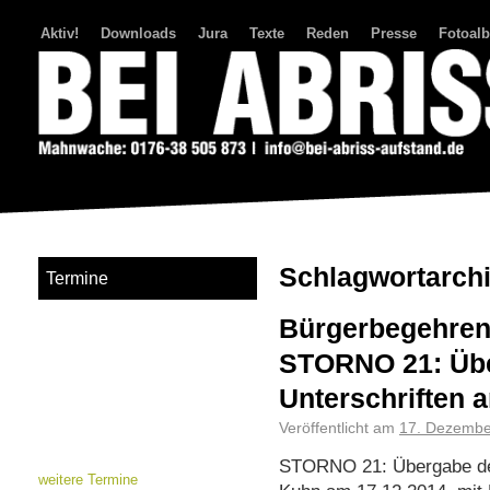
Aktiv!
Downloads
Jura
Texte
Reden
Presse
Fotoal
Bei Abriss Aufstand
Schlagwortarch
Termine
Bürgerbegehren
STORNO 21: Übe
Unterschriften a
Veröffentlicht am
17. Dezembe
STORNO 21: Übergabe der
weitere Termine