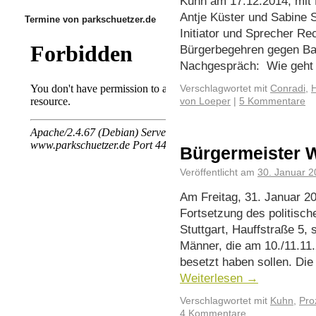
Kuhn am 17.12.2014, mit 
Antje Küster und Sabine
Termine von parkschuetzer.de
Initiator und Sprecher Re
Bürgerbegehren gegen B
Nachgespräch: Wie geht
Verschlagwortet mit
Conradi
,
H
von Loeper
|
5 Kommentare
Bürgermeister W
Veröffentlicht am
30. Januar 
Am Freitag, 31. Januar 20
Fortsetzung des politisc
Stuttgart, Hauffstraße 5, 
Männer, die am 10./11.11
besetzt haben sollen. Di
Weiterlesen
→
Verschlagwortet mit
Kuhn
,
Pro
4 Kommentare