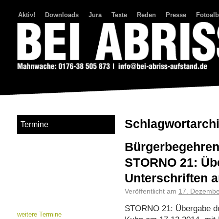
Aktiv!
Downloads
Jura
Texte
Reden
Presse
Fotoal
Bei Abriss Aufstand
Schlagwortarch
Termine
Bürgerbegehren
STORNO 21: Übe
Unterschriften a
Veröffentlicht am
17. Dezembe
STORNO 21: Übergabe der
weitere Termine