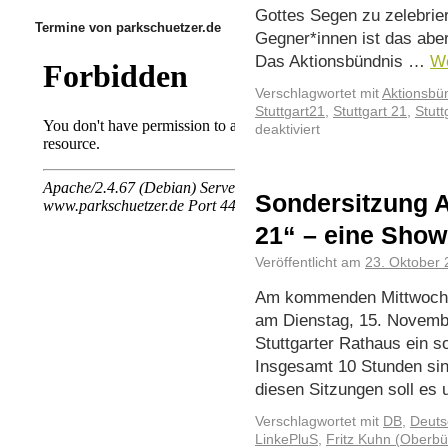
Gottes Segen zu zelebrier
Termine von parkschuetzer.de
Gegner*innen ist das abe
Das Aktionsbündnis …
We
Verschlagwortet mit
Aktionsbü
Stuttgart21
,
Stuttgart 21
,
Stut
deaktiviert
Sondersitzung A
21“ – eine Show
Veröffentlicht am
23. Oktober
Am kommenden Mittwoch, 
am Dienstag, 15. Novembe
Stuttgarter Rathaus ein s
Insgesamt 10 Stunden sin
diesen Sitzungen soll es
Verschlagwortet mit
DB
,
Deuts
LinkePluS
,
Fritz Kuhn (Oberbü