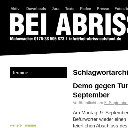
Aktiv!
Downloads
Jura
Texte
Reden
Presse
Fotoal
Bei Abriss Aufstand
Schlagwortarch
Termine
Demo gegen Tunn
September
Veröffentlicht am
5. Septembe
Am Montag, 9. September, 
Befürworter wieder einen
feierlichen Abschluss des
weitere Termine