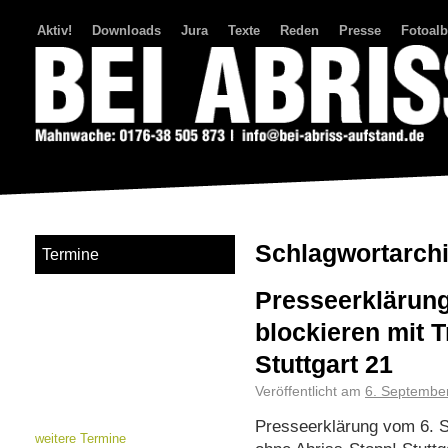
Aktiv!
Downloads
Jura
Texte
Reden
Presse
Fotoal
Bei Abriss Aufstand
Schlagwortarch
Termine
Presseerklärung
blockieren mit T
Stuttgart 21
Veröffentlicht am
6. Septembe
Presseerklärung vom 6. 
weitere Termine