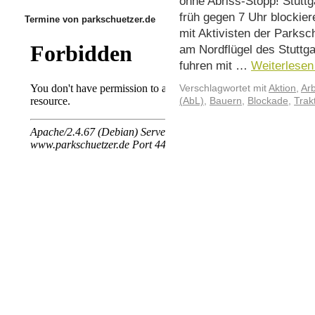
ohne Abriss-Stopp! Stuttg
früh gegen 7 Uhr blocki
Termine von parkschuetzer.de
mit Aktivisten der Parksc
am Nordflügel des Stuttg
fuhren mit …
Weiterlese
Verschlagwortet mit
Aktion
,
Arb
(AbL)
,
Bauern
,
Blockade
,
Trak