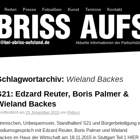
Reden
Presse
Fotoalben
Kunst
Termine
Kontakt
Aktuelle Informationen der Parkschüt
Schlagwortarchiv:
Wieland Backes
S21: Edzard Reuter, Boris Palmer &
Wieland Backes
röffentlicht am
25. November 2015
von
Petra A
inmischen, Unbequemsein, Standhalten! S21 und Bürgerbeteiligung 
odiumsgespräch mit Edzard Reuter, Boris Palmer und Wieland
ackes im Haus der Wirtschaft am 18.11.2015 in Stuttgart Teil 1 HIER