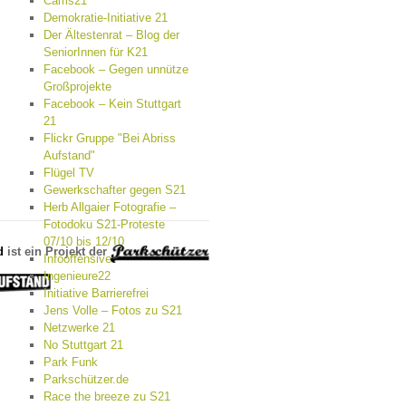
Cams21
Demokratie-Initiative 21
Der Ältestenrat – Blog der
SeniorInnen für K21
Facebook – Gegen unnütze
Großprojekte
Facebook – Kein Stuttgart
21
Flickr Gruppe "Bei Abriss
Aufstand"
Flügel TV
Gewerkschafter gegen S21
Herb Allgaier Fotografie –
Fotodoku S21-Proteste
07/10 bis 12/10
d
ist ein Projekt der
Infooffensive
Ingenieure22
Initiative Barrierefrei
Jens Volle – Fotos zu S21
Netzwerke 21
No Stuttgart 21
Park Funk
Parkschützer.de
Race the breeze zu S21