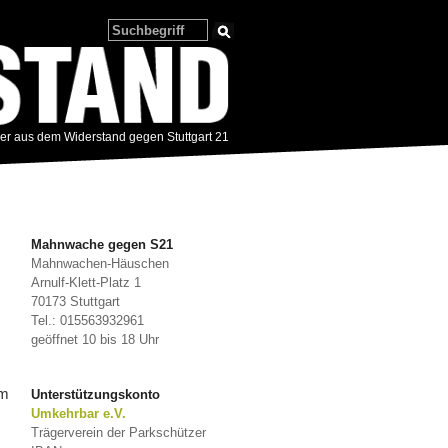
zer aus dem Widerstand gegen Stuttgart 21
Mahnwache gegen S21
Mahnwachen-Häuschen
Arnulf-Klett-Platz 1
70173 Stuttgart
Tel.: 015563932961
geöffnet 10 bis 18 Uhr
im
Unterstützungskonto
Umkehrbar e.V.
Trägerverein der Parkschützer