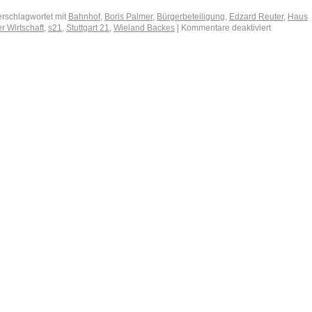
erschlagwortet mit
Bahnhof
,
Boris Palmer
,
Bürgerbeteiligung
,
Edzard Reuter
,
Haus
r Wirtschaft
,
s21
,
Stuttgart 21
,
Wieland Backes
|
Kommentare deaktiviert